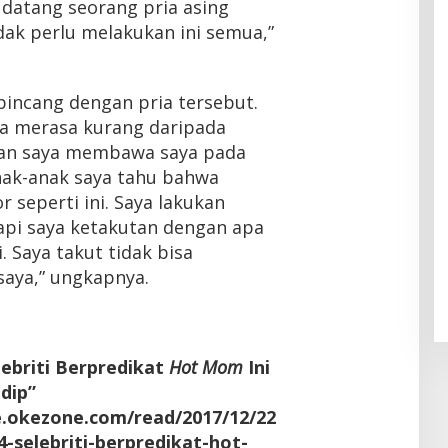
 datang seorang pria asing
dak perlu melakukan ini semua,”
bincang dengan pria tersebut.
aya merasa kurang daripada
upan saya membawa saya pada
 anak-anak saya tahu bahwa
 seperti ini. Saya lakukan
pi saya ketakutan dengan apa
. Saya takut tidak bisa
aya,” ungkapnya.
lebriti Berpredikat
Hot Mom
Ini
dip”
le.okezone.com/read/2017/12/22
-selebriti-berpredikat-hot-