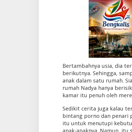
U
r
u
s
1
4
A
n
a
k
n
y
Bertambahnya usia, dia ter
a
berikutnya. Sehingga, sam
J
a
anak dalam satu rumah. Si
d
rumah Nadya hanya berisik
i
V
kamar itu penuh oleh mere
i
r
Sedikit cerita juga kalau 
a
bintang porno dan penari p
l
itu untuk menutupi kebut
anak-anaknya. Namun, itu s