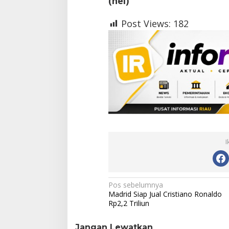
(hel)
Post Views:
182
I
N
Pos sebelumnya
Madrid Siap Jual Cristiano Ronaldo
a
Rp2,2 Triliun
v
Jangan Lewatkan