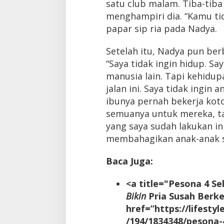
satu club malam. Tiba-tiba
menghampiri dia. “Kamu ti
papar sip ria pada Nadya.
Setelah itu, Nadya pun ber
“Saya tidak ingin hidup. S
manusia lain. Tapi kehid
jalan ini. Saya tidak ingin
ibunya pernah bekerja kotor
semuanya untuk mereka, ta
yang saya sudah lakukan ini
membahagikan anak-anak s
Baca Juga:
<a title="Pesona 4 Se
Bikin
Pria Susah Berke
href=”https://lifesty
/194/1834348/pesona-4