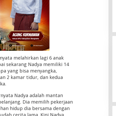
HMI Pelalawan “Semprot”
DPRD, Soroti Pengawasan
Rumah Sakit yang Mandul
Di Headline, Pelalawan, Politik, Riau
|
5 Agustus
2026
nyata melahirkan lagi 6 anak
pai sekarang Nadya memiliki 14
apa yang bisa menyangka,
an 2 kamar tidur, dan kedua
ka.
ternyata Nadya adalah mantan
elanjang. Dia memilih pekerjaan
uhan hidup dia bersama dengan
udah cerita lama. Kini Nadya