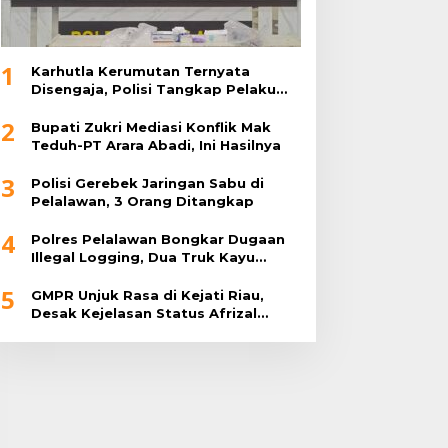
1
Karhutla Kerumutan Ternyata
Disengaja, Polisi Tangkap Pelaku
Pembakar Lahan
2
Bupati Zukri Mediasi Konflik Mak
Teduh-PT Arara Abadi, Ini Hasilnya
3
Polisi Gerebek Jaringan Sabu di
Pelalawan, 3 Orang Ditangkap
4
Polres Pelalawan Bongkar Dugaan
Illegal Logging, Dua Truk Kayu
Tanpa Dokumen Diamankan
5
GMPR Unjuk Rasa di Kejati Riau,
Desak Kejelasan Status Afrizal
Sintong