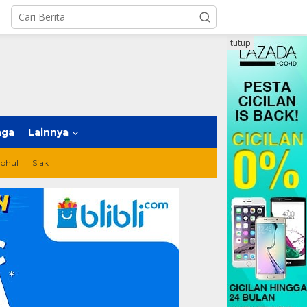
tutup
aga
Lainnya
ohul
Siak