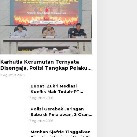
Karhutla Kerumutan Ternyata
Disengaja, Polisi Tangkap Pelaku
Pembakar Lahan
7 Agustus 2026
Bupati Zukri Mediasi
Konflik Mak Teduh-PT
Arara Abadi, Ini Hasilnya
7 Agustus 2026
Polisi Gerebek Jaringan
Sabu di Pelalawan, 3 Orang
Ditangkap
7 Agustus 2026
Menhan Sjafrie Tinggalkan