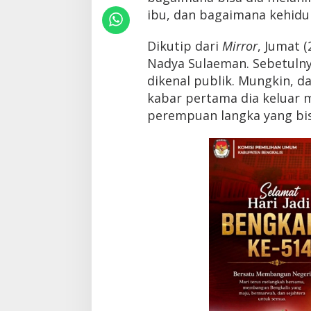
i
ibu, dan bagaimana kehidu
,
K
Dikutip dari
Mirror
, Jumat 
i
s
Nadya Sulaeman. Sebetulny
a
dikenal publik. Mungkin, d
h
M
kabar pertama dia keluar 
a
perempuan langka yang bis
n
t
a
n
B
i
n
t
a
n
g
P
o
r
n
o