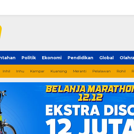
ntahan
Politik
Ekonomi
Pendidikan
Global
Olahr
Inhil
Inhu
Kampar
Kuansing
Meranti
Pelalawan
Rohil
R