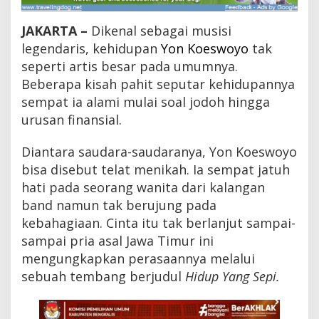
p
Y
JAKARTA –
Dikenal sebagai musisi
o
n
legendaris, kehidupan
Yon Koeswoyo
tak
K
seperti artis besar pada umumnya.
o
Beberapa kisah pahit seputar kehidupannya
e
s
sempat ia alami mulai soal jodoh hingga
w
urusan finansial.
o
y
o
Diantara saudara-saudaranya, Yon Koeswoyo
,
bisa disebut telat menikah. Ia sempat jatuh
M
hati pada seorang wanita dari kalangan
u
l
band namun tak berujung pada
a
kebahagiaan. Cinta itu tak berlanjut sampai-
i
T
sampai pria asal Jawa Timur ini
e
mengungkapkan perasaannya melalui
l
sebuah tembang berjudul
Hidup Yang Sepi.
a
t
M
e