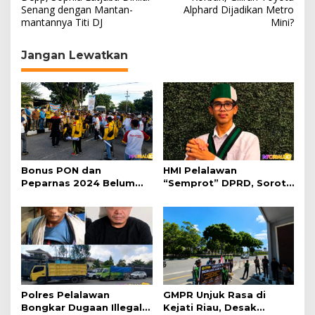
Senang dengan Mantan-
Alphard Dijadikan Metro
v
mantannya Titi DJ
Mini?
i
g
Jangan Lewatkan
a
s
i
p
o
s
Bonus PON dan
HMI Pelalawan
Peparnas 2024 Belum
“Semprot” DPRD, Soroti
Lunas, Atlet Riau Gelar
Pengawasan Rumah
Aksi Damai
Sakit yang Mandul
Polres Pelalawan
GMPR Unjuk Rasa di
Bongkar Dugaan Illegal
Kejati Riau, Desak