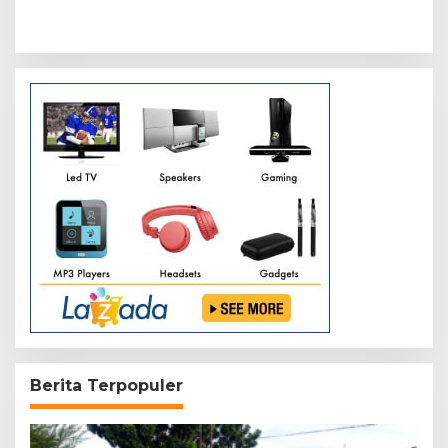
Logging, Dua Truk Kayu
Kejelasan Status Afrizal
Tanpa Dokumen
Sintong
Diamankan
Berita Terpopuler