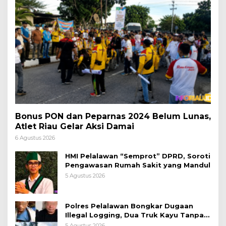
Bonus PON dan Peparnas 2024 Belum Lunas,
Atlet Riau Gelar Aksi Damai
6 Agustus 2026
HMI Pelalawan “Semprot” DPRD, Soroti
Pengawasan Rumah Sakit yang Mandul
5 Agustus 2026
Polres Pelalawan Bongkar Dugaan
Illegal Logging, Dua Truk Kayu Tanpa
Dokumen Diamankan
5 Agustus 2026