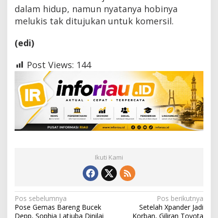
dalam hidup, namun nyatanya hobinya
melukis tak ditujukan untuk komersil.
(edi)
Post Views:
144
Ikuti Kami
N
Pos sebelumnya
Pos berikutnya
Pose Gemas Bareng Bucek
Setelah Xpander Jadi
a
Depp, Sophia Latjuba Dinilai
Korban, Giliran Toyota