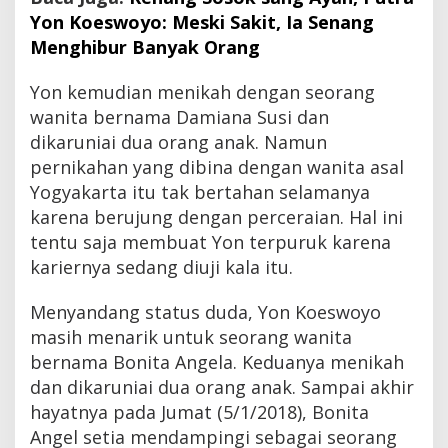
n
Yon Koeswoyo: Meski Sakit, Ia Senang
g
Menghibur Banyak Orang
u
n
t
Yon kemudian menikah dengan seorang
u
wanita bernama Damiana Susi dan
k
P
dikaruniai dua orang anak. Namun
e
pernikahan yang dibina dengan wanita asal
r
Yogyakarta itu tak bertahan selamanya
s
a
karena berujung dengan perceraian. Hal ini
l
tentu saja membuat Yon terpuruk karena
i
kariernya sedang diuji kala itu.
n
a
n
Menyandang status duda, Yon Koeswoyo
masih menarik untuk seorang wanita
bernama Bonita Angela. Keduanya menikah
dan dikaruniai dua orang anak. Sampai akhir
hayatnya pada Jumat (5/1/2018), Bonita
Angel setia mendampingi sebagai seorang