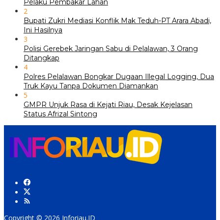
Pelaku Pembakar Lahan
2
Bupati Zukri Mediasi Konflik Mak Teduh-PT Arara Abadi,
Ini Hasilnya
3
Polisi Gerebek Jaringan Sabu di Pelalawan, 3 Orang
Ditangkap
4
Polres Pelalawan Bongkar Dugaan Illegal Logging, Dua
Truk Kayu Tanpa Dokumen Diamankan
5
GMPR Unjuk Rasa di Kejati Riau, Desak Kejelasan
Status Afrizal Sintong
Copyright © 2026 Inforiau.ID