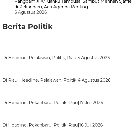
Pangdam XIX/Tuanku Tambusai Sambut Menhan Sjafrie
di Pekanbaru, Ada Agenda Penting
6 Agustus 2026
Berita Politik
HMI Pelalawan “Semprot” DPRD, Soroti Pengawasan Rumah
Sakit yang Mandul
Di Headline, Pelalawan, Politik, Riau
|
5 Agustus 2026
PPNI Pelalawan Punya Pengurus Baru, Ini Pesan Tegas
Wabup Husni Tamrin
Di Riau, Headline, Pelalawan, Politik
|
4 Agustus 2026
Bentrok Pendukung Dua Kader Golkar Pecah di DPRD Riau,
Ini Kronologinya
Di Headline, Pekanbaru, Politik, Riau
|
17 Juli 2026
LPPMI Resmi Lantik 150 Pengurus DPP, DPW dan DPD di
Pekanbaru
Di Headline, Pekanbaru, Politik, Riau
|
16 Juli 2026