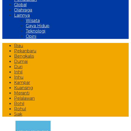
Global
Olahraga
Lainnya
Wisata
Gaya Hidup
Teknologi
Opini
Riau
Pekanbaru
Bengkalis
Dumai
Duri
Inhil
Inhu
Kampar
Kuansing
Meranti
Pelalawan
Rohil
Rohul
Siak