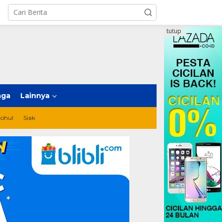
tutup
aga
Lainnya
ohul
Siak