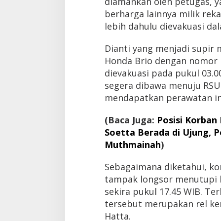
diamankan oleh petugas, y
berharga lainnya milik reka
lebih dahulu dievakuasi da
Dianti yang menjadi supir
Honda Brio dengan nomor po
dievakuasi pada pukul 03.
segera dibawa menuju RS
mendapatkan perawatan in
(Baca Juga:
Posisi Korban
Soetta Berada di Ujung, P
Muthmainah
)
Sebagaimana diketahui, ko
tampak longsor menutupi h
sekira pukul 17.45 WIB. Ter
tersebut merupakan rel ke
Hatta.