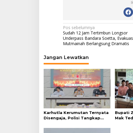
I
N
Pos sebelumnya
Sudah 12 Jam Tertimbun Longsor
a
Underpass Bandara Soetta, Evakuas
Mutmainah Berlangsung Dramatis
v
i
Jangan Lewatkan
g
a
s
i
p
o
s
Karhutla Kerumutan Ternyata
Bupati Z
Disengaja, Polisi Tangkap
Mak Tedu
Pelaku Pembakar Lahan
Hasilnya