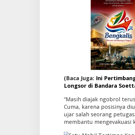
e
t
t
a
,
E
v
a
k
u
a
s
i
M
(Baca Juga:
Ini Pertimban
u
Longsor di Bandara Soet
k
h
m
“Masih diajak ngobrol terus
a
Cuma, karena posisinya di
i
n
ujar salah seorang petugas 
a
membantu mengevakuasi kor
h
B
e