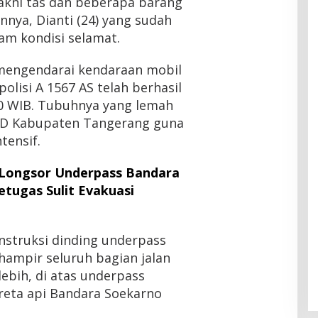
akni tas dan beberapa barang
nnya, Dianti (24) yang sudah
lam kondisi selamat.
 mengendarai kendaraan mobil
lisi A 1567 AS telah berhasil
00 WIB. Tubuhnya yang lemah
UD Kabupaten Tangerang guna
tensif.
 Longsor Underpass Bandara
etugas Sulit Evakuasi
nstruksi dinding underpass
ampir seluruh bagian jalan
lebih, di atas underpass
reta api Bandara Soekarno