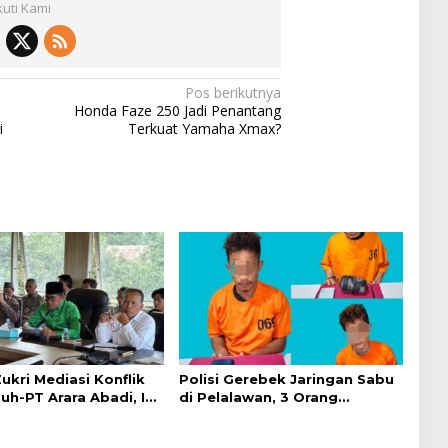
kuti Kami
Pos berikutnya
Honda Faze 250 Jadi Penantang
i
Terkuat Yamaha Xmax?
ukri Mediasi Konflik
Polisi Gerebek Jaringan Sabu
h-PT Arara Abadi, Ini
di Pelalawan, 3 Orang
Ditangkap