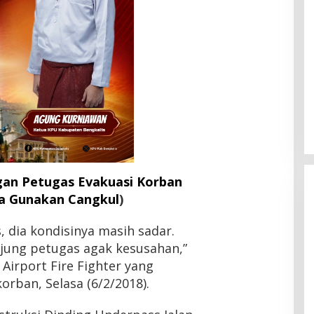
gan Petugas Evakuasi Korban
ta Gunakan Cangkul
)
, dia kondisinya masih sadar.
ujung petugas agak kesusahan,”
HMI Pelalawan “Semprot”
Airport Fire Fighter yang
DPRD, Soroti Pengawasan
ban, Selasa (6/2/2018).
Rumah Sakit yang Mandul
Di Headline, Pelalawan, Politik, Riau
|
5 Agustus
2026