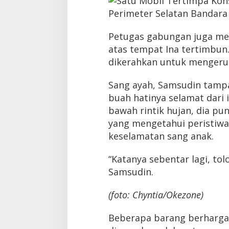
r
l
a
Petugas gabungan juga men
n
g
atas tempat Ina tertimbun
s
dikerahkan untuk mengeru
u
n
g
Sang ayah, Samsudin tampa
D
buah hatinya selamat dari 
r
a
bawah rintik hujan, dia p
m
yang mengetahui peristiwa
a
keselamatan sang anak.
t
i
s
“Katanya sebentar lagi, to
Samsudin.
(foto: Chyntia/Okezone)
Beberapa barang berharga 