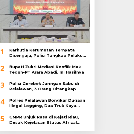
1
Karhutla Kerumutan Ternyata
Disengaja, Polisi Tangkap Pelaku
Pembakar Lahan
2
Bupati Zukri Mediasi Konflik Mak
Teduh-PT Arara Abadi, Ini Hasilnya
3
Polisi Gerebek Jaringan Sabu di
Pelalawan, 3 Orang Ditangkap
4
Polres Pelalawan Bongkar Dugaan
Illegal Logging, Dua Truk Kayu
Tanpa Dokumen Diamankan
5
GMPR Unjuk Rasa di Kejati Riau,
Desak Kejelasan Status Afrizal
Sintong