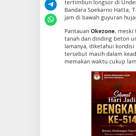
tertimbun longsor di Under
L
o
Bandara Soekarno Hatta, 
n
jam di bawah guyuran huja
g
s
Pantauan
Okezone
, meski
o
r
tanah dan dinding beton u
U
lamanya, diketahui kondisi
n
d
tersebut masih dalam kead
e
memakan waktu cukup lama
r
p
a
s
s
B
a
n
d
a
r
a
S
o