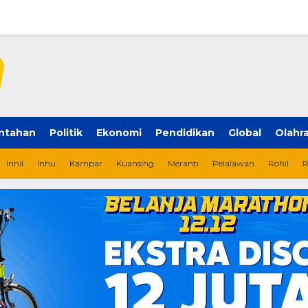
ntahan
Politik
Ekonomi
Pendidikan
Global
Olahr
Inhil
Inhu
Kampar
Kuansing
Meranti
Pelalawan
Rohil
R