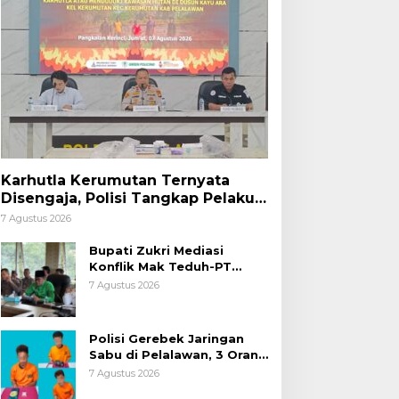
Karhutla Kerumutan Ternyata
Disengaja, Polisi Tangkap Pelaku
Pembakar Lahan
7 Agustus 2026
Bupati Zukri Mediasi
Konflik Mak Teduh-PT
Arara Abadi, Ini Hasilnya
7 Agustus 2026
Polisi Gerebek Jaringan
Sabu di Pelalawan, 3 Orang
Ditangkap
7 Agustus 2026