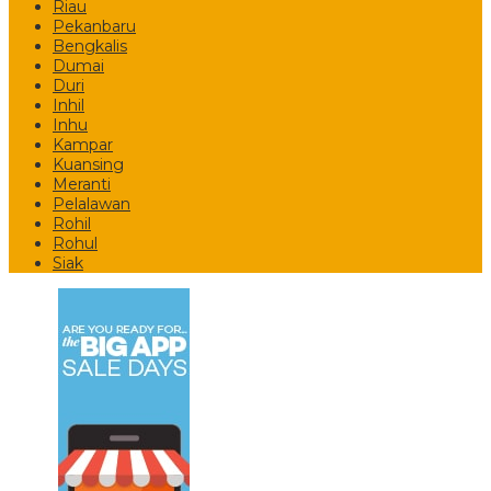
Riau
Pekanbaru
Bengkalis
Dumai
Duri
Inhil
Inhu
Kampar
Kuansing
Meranti
Pelalawan
Rohil
Rohul
Siak