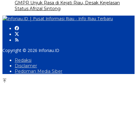
GMPR Unjuk Rasa di Kejati Riau, Desak Kejelasan
Status Afrizal Sintong
Copyright © 2026 Inforiau.ID
Redaksi
Disclaimer
Pedoman Media Siber