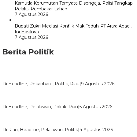
Karhutla Kerumutan Ternyata Disengaja, Polisi Tangkap
Pelaku Pembakar Lahan
7 Agustus 2026
Bupati Zukri Mediasi Konflik Mak Teduh-PT Arara Abadi,
Ini Hasilnya
7 Agustus 2026
Berita Politik
HUT ke-69 Riau, SF Hariyanto Soroti Ekonomi hingga
Kemiskinan
Di Headline, Pekanbaru, Politik, Riau
|
9 Agustus 2026
HMI Pelalawan “Semprot” DPRD, Soroti Pengawasan Rumah
Sakit yang Mandul
Di Headline, Pelalawan, Politik, Riau
|
5 Agustus 2026
PPNI Pelalawan Punya Pengurus Baru, Ini Pesan Tegas
Wabup Husni Tamrin
Di Riau, Headline, Pelalawan, Politik
|
4 Agustus 2026