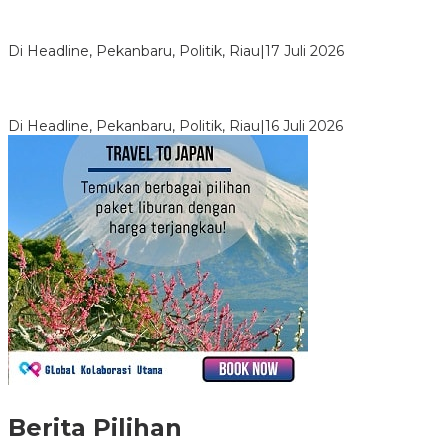
Bentrok Pendukung Dua Kader Golkar Pecah di DPRD Riau,
Ini Kronologinya
Di Headline, Pekanbaru, Politik, Riau
|
17 Juli 2026
LPPMI Resmi Lantik 150 Pengurus DPP, DPW dan DPD di
Pekanbaru
Di Headline, Pekanbaru, Politik, Riau
|
16 Juli 2026
Berita Pilihan