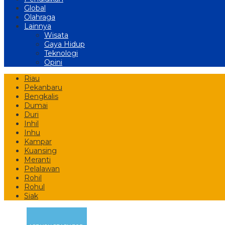
Global
Olahraga
Lainnya
Wisata
Gaya Hidup
Teknologi
Opini
Riau
Pekanbaru
Bengkalis
Dumai
Duri
Inhil
Inhu
Kampar
Kuansing
Meranti
Pelalawan
Rohil
Rohul
Siak