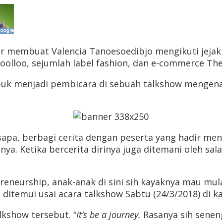
ar membuat Valencia Tanoesoedibjo mengikuti jejak t
Moolloo, sejumlah label fashion, dan e-commerce The
puk menjadi pembicara di sebuah talkshow mengena
sapa, berbagi cerita dengan peserta yang hadir men
a. Ketika bercerita dirinya juga ditemani oleh s
reneurship, anak-anak di sini sih kayaknya mau mul
 ditemui usai acara talkshow Sabtu (24/3/2018) di ka
lkshow tersebut. “
It’s be a journey.
Rasanya sih seneng