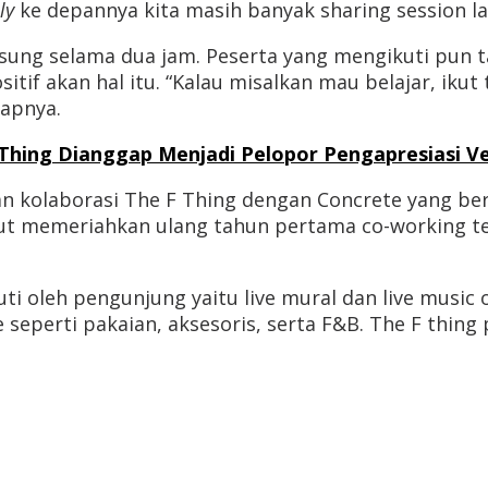
ly
ke depannya kita masih banyak sharing session la
ngsung selama dua jam. Peserta yang mengikuti pun
tif akan hal itu. “Kalau misalkan mau belajar, ik
capnya.
F Thing Dianggap Menjadi Pelopor Pengapresiasi V
n kolaborasi The F Thing dengan Concrete yang ber
rut memeriahkan ulang tahun pertama co-working te
kuti oleh pengunjung yaitu live mural dan live music
 seperti pakaian, aksesoris, serta F&B. The F th