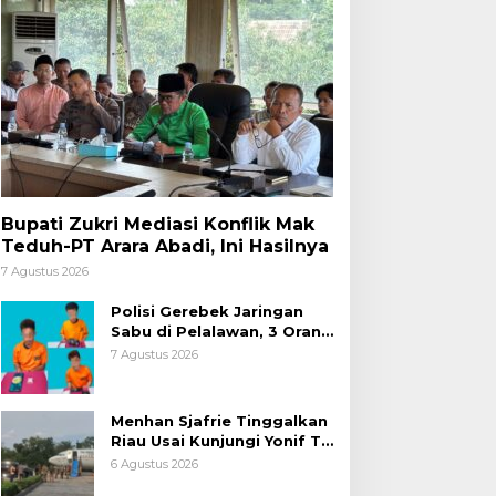
Bupati Zukri Mediasi Konflik Mak
Teduh-PT Arara Abadi, Ini Hasilnya
7 Agustus 2026
Polisi Gerebek Jaringan
Sabu di Pelalawan, 3 Orang
Ditangkap
7 Agustus 2026
Menhan Sjafrie Tinggalkan
Riau Usai Kunjungi Yonif TP
di Wilayah Kodam
6 Agustus 2026
XIX/Tuanku Tambusai