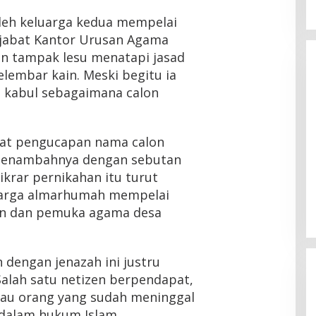
leh keluarga kedua mempelai
jabat Kantor Urusan Agama
in tampak lesu menatapi jasad
elembar kain. Meski begitu ia
 kabul sebagaimana calon
at pengucapan nama calon
menambahnya dengan sebutan
krar pernikahan itu turut
luarga almarhumah mempelai
an dan pemuka agama desa
 dengan jenazah ini justru
alah satu netizen berpendapat,
tau orang yang sudah meninggal
 dalam hukum Islam.