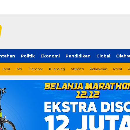
ntahan
Politik
Ekonomi
Pendidikan
Global
Olahr
Inhil
Inhu
Kampar
Kuansing
Meranti
Pelalawan
Rohil
R