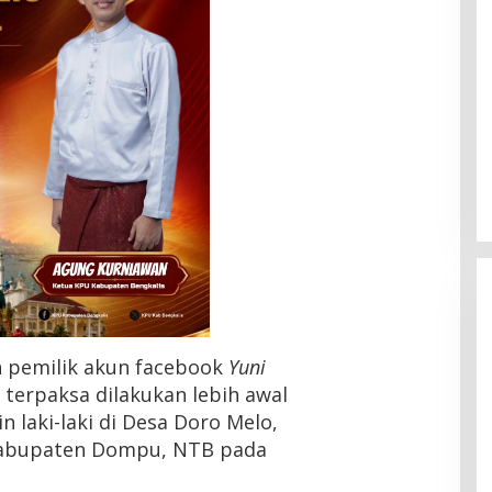
 pemilik akun facebook
Yuni
h terpaksa dilakukan lebih awal
HMI Pelalawan “Semprot”
 laki-laki di Desa Doro Melo,
DPRD, Soroti Pengawasan
abupaten Dompu, NTB pada
Rumah Sakit yang Mandul
Di Headline, Pelalawan, Politik, Riau
|
5 Agustus
2026