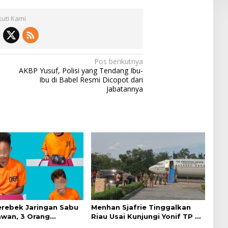
kuti Kami
Pos berikutnya
AKBP Yusuf, Polisi yang Tendang Ibu-
Ibu di Babel Resmi Dicopot dari
Jabatannya
Gerebek Jaringan Sabu
Menhan Sjafrie Tinggalkan
awan, 3 Orang
Riau Usai Kunjungi Yonif TP di
ap
Wilayah Kodam XIX/Tuanku