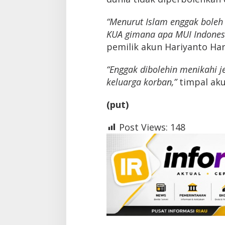
“Menurut Islam enggak boleh
KUA gimana apa MUI Indones
pemilik akun Hariyanto Har
“Enggak dibolehin menikahi j
keluarga korban,”
timpal aku
(put)
Post Views:
148