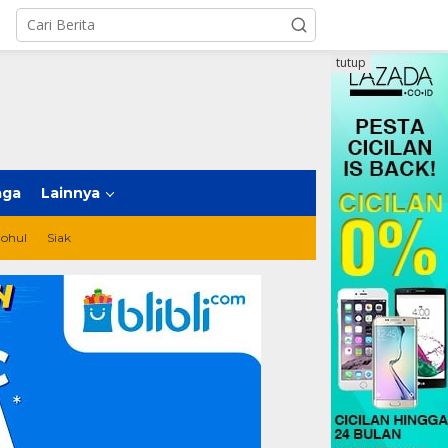
tutup
aga
Lainnya
ohul
Siak