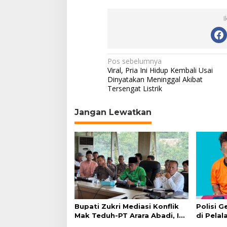
I
N
Pos sebelumnya
Viral, Pria Ini Hidup Kembali Usai
a
Dinyatakan Meninggal Akibat
Tersengat Listrik
v
i
Jangan Lewatkan
g
a
s
i
p
o
s
Bupati Zukri Mediasi Konflik
Polisi 
Mak Teduh-PT Arara Abadi, Ini
di Pelal
Hasilnya
Ditangk