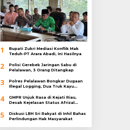
1
Bupati Zukri Mediasi Konflik Mak
Teduh-PT Arara Abadi, Ini Hasilnya
2
Polisi Gerebek Jaringan Sabu di
Pelalawan, 3 Orang Ditangkap
3
Polres Pelalawan Bongkar Dugaan
Illegal Logging, Dua Truk Kayu
Tanpa Dokumen Diamankan
4
GMPR Unjuk Rasa di Kejati Riau,
Desak Kejelasan Status Afrizal
Sintong
5
Diskusi LBH Sri Rakyat di Inhil Bahas
Perlindungan Hak Masyarakat