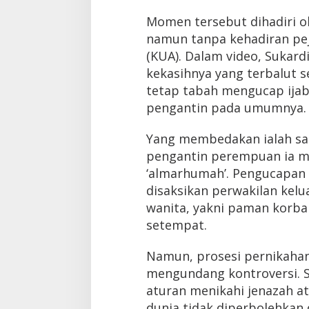
Momen tersebut dihadiri o
namun tanpa kehadiran pe
(KUA). Dalam video, Sukard
kekasihnya yang terbalut s
tetap tabah mengucap ijab
pengantin pada umumnya.
Yang membedakan ialah sa
pengantin perempuan ia 
‘almarhumah’. Pengucapan i
disaksikan perwakilan ke
wanita, yakni paman korb
setempat.
Namun, prosesi pernikahan
mengundang kontroversi. S
aturan menikahi jenazah a
dunia tidak diperbolehkan