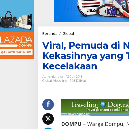
Beranda
/
Global
V
i
Viral, Pemuda di 
r
a
Kekasihnya yang 
l
,
Kecelakaan
P
e
m
Administrator
12 Juli 2018
u
Global
,
Headline
148 Dilihat
d
a
d
i
N
T
B
N
DOMPU
– Warga Dompu, N
i