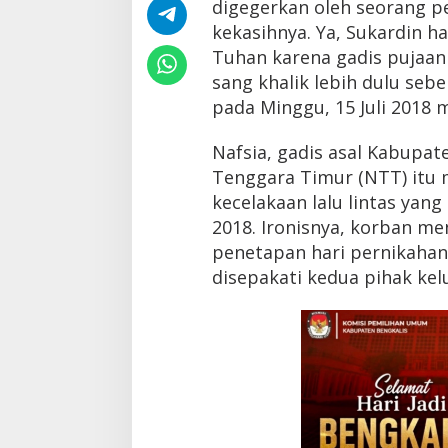
digegerkan oleh seorang 
k
a
kekasihnya. Ya, Sukardin h
h
Tuhan karena gadis pujaan
i
sang khalik lebih dulu se
M
a
pada Minggu, 15 Juli 2018 
y
a
Nafsia, gadis asal Kabupa
t
K
Tenggara Timur (NTT) itu
e
kecelakaan lalu lintas yang
k
2018. Ironisnya, korban m
a
s
penetapan hari pernikahan
i
disepakati kedua pihak kel
h
n
y
a
y
a
n
g
T
e