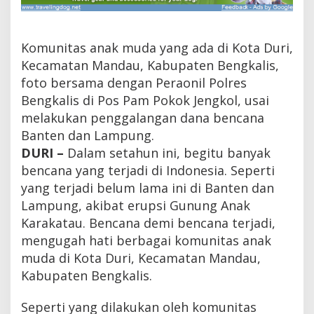
M
u
d
a
Komunitas anak muda yang ada di Kota Duri,
d
Kecamatan Mandau, Kabupaten Bengkalis,
i
foto bersama dengan Peraonil Polres
K
o
Bengkalis di Pos Pam Pokok Jengkol, usai
t
melakukan penggalangan dana bencana
a
D
Banten dan Lampung.
u
DURI –
Dalam setahun ini, begitu banyak
r
bencana yang terjadi di Indonesia. Seperti
i
B
yang terjadi belum lama ini di Banten dan
e
Lampung, akibat erupsi Gunung Anak
r
s
Karakatau. Bencana demi bencana terjadi,
a
mengugah hati berbagai komunitas anak
t
muda di Kota Duri, Kecamatan Mandau,
u
G
Kabupaten Bengkalis.
a
l
Seperti yang dilakukan oleh komunitas
a