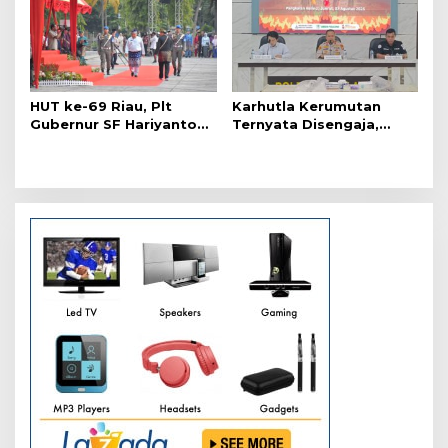
HUT ke-69 Riau, Plt
Karhutla Kerumutan
Gubernur SF Hariyanto
Ternyata Disengaja,
Akui Banyak Kebutuhan
Polisi Tangkap Pelaku
Warga Belum Terpenuhi
Pembakar Lahan