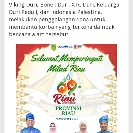
n
Viking Duri, Bonek Duri, XTC Duri, Keluarga
g
Duri Peduli, dan Indonesia Palestina,
D
melakukan penggalangan dana untuk
a
n
membantu korban yang terkena dampak
a
bencana alam tersebut.
U
n
t
u
k
B
a
n
t
e
n
d
a
n
L
a
m
p
u