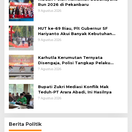
Run 2026 di Pekanbaru
9 Agustus 2026
HUT ke-69 Riau, Plt Gubernur SF
Hariyanto Akui Banyak Kebutuhan
Warga Belum Terpenuhi
9 Agustus 2026
Karhutla Kerumutan Ternyata
Disengaja, Polisi Tangkap Pelaku
Pembakar Lahan
7 Agustus 2026
Bupati Zukri Mediasi Konflik Mak
Teduh-PT Arara Abadi, Ini Hasilnya
7 Agustus 2026
Berita Politik