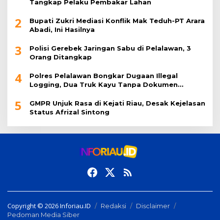
Tangkap Pelaku Pembakar Lahan
2
Bupati Zukri Mediasi Konflik Mak Teduh-PT Arara
Abadi, Ini Hasilnya
3
Polisi Gerebek Jaringan Sabu di Pelalawan, 3
Orang Ditangkap
4
Polres Pelalawan Bongkar Dugaan Illegal
Logging, Dua Truk Kayu Tanpa Dokumen
Diamankan
5
GMPR Unjuk Rasa di Kejati Riau, Desak Kejelasan
Status Afrizal Sintong
Copyright © 2026 Inforiau.ID
Redaksi
Disclaimer
Pedoman Media Siber