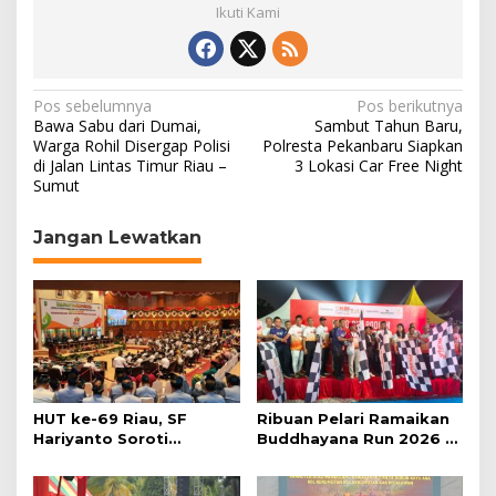
Ikuti Kami
N
Pos sebelumnya
Pos berikutnya
Bawa Sabu dari Dumai,
Sambut Tahun Baru,
a
Warga Rohil Disergap Polisi
Polresta Pekanbaru Siapkan
di Jalan Lintas Timur Riau –
3 Lokasi Car Free Night
v
Sumut
i
g
Jangan Lewatkan
a
s
i
p
o
s
HUT ke-69 Riau, SF
Ribuan Pelari Ramaikan
Hariyanto Soroti
Buddhayana Run 2026 di
Ekonomi hingga
Pekanbaru
Kemiskinan