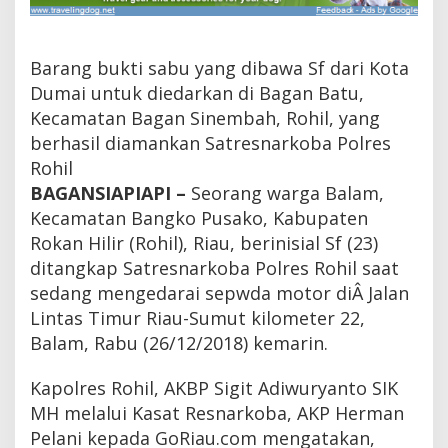
u
m
a
i
Barang bukti sabu yang dibawa Sf dari Kota
,
Dumai untuk diedarkan di Bagan Batu,
W
Kecamatan Bagan Sinembah, Rohil, yang
a
r
berhasil diamankan Satresnarkoba Polres
g
Rohil
a
R
BAGANSIAPIAPI –
Seorang warga Balam,
o
Kecamatan Bangko Pusako, Kabupaten
h
Rokan Hilir (Rohil), Riau, berinisial Sf (23)
i
l
ditangkap Satresnarkoba Polres Rohil saat
D
sedang mengedarai sepwda motor diÂ Jalan
i
s
Lintas Timur Riau-Sumut kilometer 22,
e
Balam, Rabu (26/12/2018) kemarin.
r
g
Kapolres Rohil, AKBP Sigit Adiwuryanto SIK
a
p
MH melalui Kasat Resnarkoba, AKP Herman
P
Pelani kepada GoRiau.com mengatakan,
o