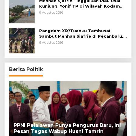
Menhan Sjafrie Tinggalkan Riau Usai
Kunjungi Yonif TP di Wilayah Kodam
XIX/Tuanku Tambusai
6 Agustus 2026
Pangdam XIX/Tuanku Tambusai
Sambut Menhan Sjafrie di Pekanbaru,
Ada Agenda Penting
6 Agustus 2026
Berita Politik
PPNI Pelalawan Punya Pengurus Baru, Ini
B
Pesan Tegas Wabup Husni Tamrin
P