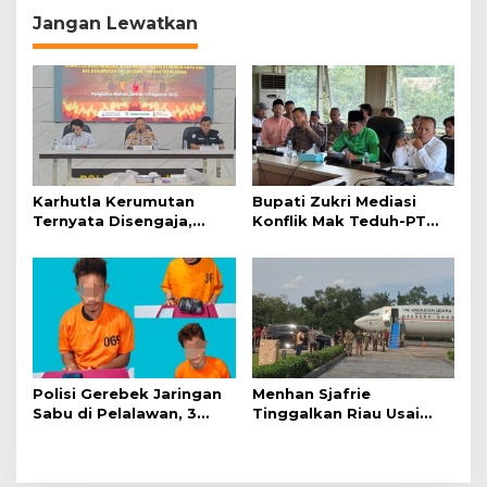
g
Jangan Lewatkan
a
s
i
p
o
s
Karhutla Kerumutan
Bupati Zukri Mediasi
Ternyata Disengaja,
Konflik Mak Teduh-PT
Polisi Tangkap Pelaku
Arara Abadi, Ini Hasilnya
Pembakar Lahan
Polisi Gerebek Jaringan
Menhan Sjafrie
Sabu di Pelalawan, 3
Tinggalkan Riau Usai
Orang Ditangkap
Kunjungi Yonif TP di
Wilayah Kodam
XIX/Tuanku Tambusai