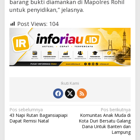
barang bukti diamankan di Mapolres Rohil
untuk penyidikan,” jelasnya.
Post Views:
104
Ikuti Kami
N
Pos sebelumnya
Pos berikutnya
43 Napi Rutan Bagansiapiapi
Komunitas Anak Muda di
a
Dapat Remisi Natal
Kota Duri Bersatu Galang
Dana Untuk Banten dan
v
Lampung
i