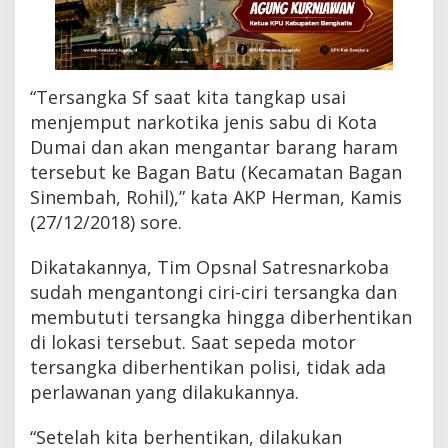
u
-
S
u
m
“Tersangka Sf saat kita tangkap usai
u
menjemput narkotika jenis sabu di Kota
t
Dumai dan akan mengantar barang haram
tersebut ke Bagan Batu (Kecamatan Bagan
Sinembah, Rohil),” kata AKP Herman, Kamis
(27/12/2018) sore.
Dikatakannya, Tim Opsnal Satresnarkoba
sudah mengantongi ciri-ciri tersangka dan
membututi tersangka hingga diberhentikan
di lokasi tersebut. Saat sepeda motor
tersangka diberhentikan polisi, tidak ada
perlawanan yang dilakukannya.
“Setelah kita berhentikan, dilakukan