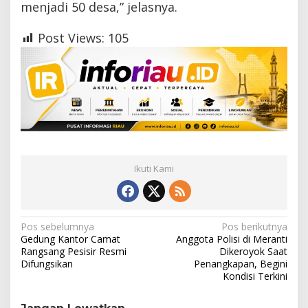
menjadi 50 desa,” jelasnya.
Post Views:
105
Ikuti Kami
N
Pos sebelumnya
Pos berikutnya
Gedung Kantor Camat
Anggota Polisi di Meranti
a
Rangsang Pesisir Resmi
Dikeroyok Saat
Difungsikan
Penangkapan, Begini
v
Kondisi Terkini
i
g