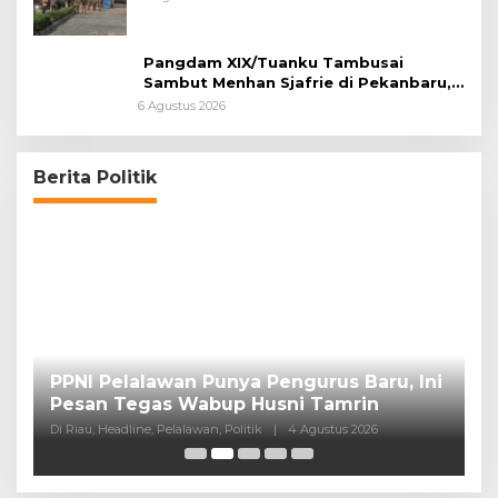
Pangdam XIX/Tuanku Tambusai
Sambut Menhan Sjafrie di Pekanbaru,
Ada Agenda Penting
6 Agustus 2026
Berita Politik
PPNI Pelalawan Punya Pengurus Baru, Ini
B
Pesan Tegas Wabup Husni Tamrin
P
Di Riau, Headline, Pelalawan, Politik
|
4 Agustus 2026
Di