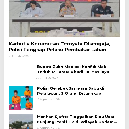
Karhutla Kerumutan Ternyata Disengaja,
Polisi Tangkap Pelaku Pembakar Lahan
7 Agustus 2026
Bupati Zukri Mediasi Konflik Mak
Teduh-PT Arara Abadi, Ini Hasilnya
7 Agustus 2026
Polisi Gerebek Jaringan Sabu di
Pelalawan, 3 Orang Ditangkap
7 Agustus 2026
Menhan Sjafrie Tinggalkan Riau Usai
Kunjungi Yonif TP di Wilayah Kodam
XIX/Tuanku Tambusai
6 Agustus 2026