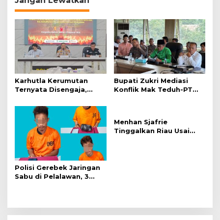
Jangan Lewatkan
a
s
i
p
o
s
Karhutla Kerumutan
Bupati Zukri Mediasi
Ternyata Disengaja,
Konflik Mak Teduh-PT
Polisi Tangkap Pelaku
Arara Abadi, Ini Hasilnya
Pembakar Lahan
Menhan Sjafrie
Tinggalkan Riau Usai
Kunjungi Yonif TP di
Wilayah Kodam
XIX/Tuanku Tambusai
Polisi Gerebek Jaringan
Sabu di Pelalawan, 3
Orang Ditangkap