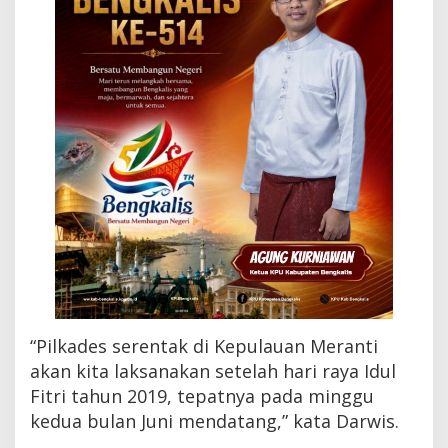
k
a
n
S
e
t
e
l
a
h
I
d
u
l
F
i
t
r
i
“Pilkades serentak di Kepulauan Meranti
akan kita laksanakan setelah hari raya Idul
Fitri tahun 2019, tepatnya pada minggu
kedua bulan Juni mendatang,” kata Darwis.