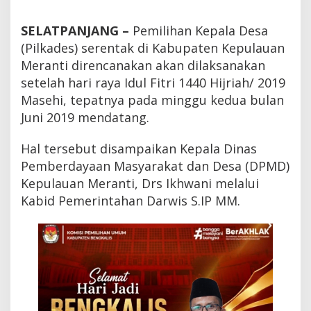
t
a
SELATPANJANG –
Pemilihan Kepala Desa
k
d
(Pilkades) serentak di Kabupaten Kepulauan
i
Meranti direncanakan akan dilaksanakan
M
setelah hari raya Idul Fitri 1440 Hijriah/ 2019
e
r
Masehi, tepatnya pada minggu kedua bulan
a
Juni 2019 mendatang.
n
t
i
Hal tersebut disampaikan Kepala Dinas
A
Pemberdayaan Masyarakat dan Desa (DPMD)
k
a
Kepulauan Meranti, Drs Ikhwani melalui
n
Kabid Pemerintahan Darwis S.IP MM.
D
i
l
a
k
s
a
n
a