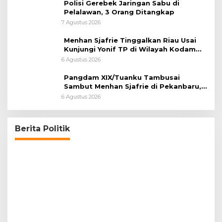
Polisi Gerebek Jaringan Sabu di
Pelalawan, 3 Orang Ditangkap
7 Agustus 2026
Menhan Sjafrie Tinggalkan Riau Usai
Kunjungi Yonif TP di Wilayah Kodam
XIX/Tuanku Tambusai
6 Agustus 2026
Pangdam XIX/Tuanku Tambusai
Sambut Menhan Sjafrie di Pekanbaru,
Ada Agenda Penting
6 Agustus 2026
PPNI Pelalawan Punya Pengurus Baru, Ini
Pesan Tegas Wabup Husni Tamrin
Di Riau, Headline, Pelalawan, Politik
|
4 Agustus 2026
Berita Politik
B