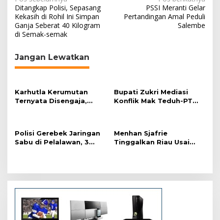
N
Ditangkap Polisi, Sepasang
PSSI Meranti Gelar
a
Kekasih di Rohil Ini Simpan
Pertandingan Amal Peduli
Ganja Seberat 40 Kilogram
Salembe
v
di Semak-semak
i
g
Jangan Lewatkan
a
s
Karhutla Kerumutan
Bupati Zukri Mediasi
i
Ternyata Disengaja,
Konflik Mak Teduh-PT
p
Polisi Tangkap Pelaku
Arara Abadi, Ini Hasilnya
Pembakar Lahan
o
Polisi Gerebek Jaringan
Menhan Sjafrie
s
Sabu di Pelalawan, 3
Tinggalkan Riau Usai
Orang Ditangkap
Kunjungi Yonif TP di
Wilayah Kodam
XIX/Tuanku Tambusai