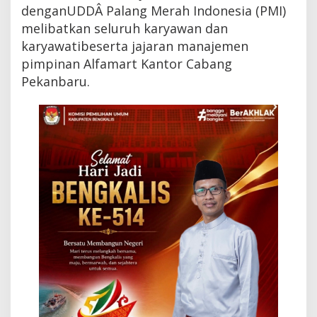
g
denganUDDÂ Palang Merah Indonesia (PMI)
a
melibatkan seluruh karyawan dan
i
karyawatibeserta jajaran manajemen
P
r
pimpinan Alfamart Kantor Cabang
o
Pekanbaru.
g
r
a
m
S
o
s
i
a
l
d
i
P
e
k
a
n
b
a