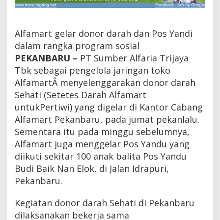
D
o
n
o
Alfamart gelar donor darah dan Pos Yandi
r
dalam rangka program sosial
D
PEKANBARU –
PT Sumber Alfaria Trijaya
a
r
Tbk sebagai pengelola jaringan toko
a
AlfamartÂ menyelenggarakan donor darah
h
d
Sehati (Setetes Darah Alfamart
a
untukPertiwi) yang digelar di Kantor Cabang
n
Alfamart Pekanbaru, pada jumat pekanlalu.
P
o
Sementara itu pada minggu sebelumnya,
s
Alfamart juga menggelar Pos Yandu yang
Y
a
diikuti sekitar 100 anak balita Pos Yandu
n
Budi Baik Nan Elok, di Jalan Idrapuri,
d
Pekanbaru.
u
S
e
Kegiatan donor darah Sehati di Pekanbaru
b
dilaksanakan bekerja sama
a