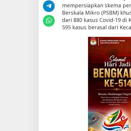
k
mempersiapkan skema pe
B
Berskala Mikro (PSBM) khu
a
dari 880 kasus Covid-19 di
k
a
595 kasus berasal dari Kec
l
T
e
r
a
p
k
a
n
P
S
B
M