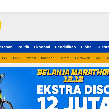
ntahan
Politik
Ekonomi
Pendidikan
Global
Olahr
Inhil
Inhu
Kampar
Kuansing
Meranti
Pelalawan
Rohil
R