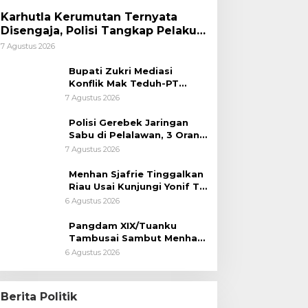
Karhutla Kerumutan Ternyata
Disengaja, Polisi Tangkap Pelaku
Pembakar Lahan
7 Agustus 2026
Bupati Zukri Mediasi
Konflik Mak Teduh-PT
Arara Abadi, Ini Hasilnya
7 Agustus 2026
Polisi Gerebek Jaringan
Sabu di Pelalawan, 3 Orang
Ditangkap
7 Agustus 2026
Menhan Sjafrie Tinggalkan
Riau Usai Kunjungi Yonif TP
di Wilayah Kodam
6 Agustus 2026
XIX/Tuanku Tambusai
Pangdam XIX/Tuanku
Tambusai Sambut Menhan
Sjafrie di Pekanbaru, Ada
6 Agustus 2026
Agenda Penting
Berita Politik