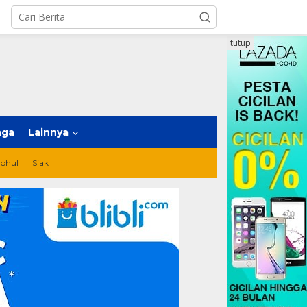
tutup
aga
Lainnya
ohul
Siak