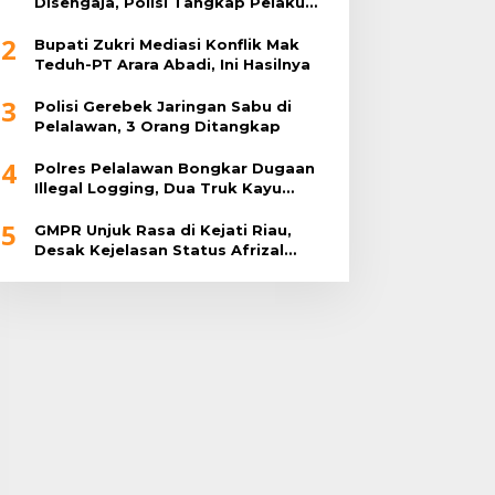
Disengaja, Polisi Tangkap Pelaku
Pembakar Lahan
2
Bupati Zukri Mediasi Konflik Mak
Teduh-PT Arara Abadi, Ini Hasilnya
3
Polisi Gerebek Jaringan Sabu di
Pelalawan, 3 Orang Ditangkap
4
Polres Pelalawan Bongkar Dugaan
Illegal Logging, Dua Truk Kayu
Tanpa Dokumen Diamankan
5
GMPR Unjuk Rasa di Kejati Riau,
Desak Kejelasan Status Afrizal
Sintong