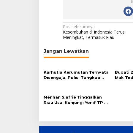
I
N
Pos sebelumnya
Kesembuhan di Indonesia Terus
a
Meningkat, Termasuk Riau
v
Jangan Lewatkan
i
g
a
Karhutla Kerumutan Ternyata
Bupati Z
s
Disengaja, Polisi Tangkap
Mak Tedu
Pelaku Pembakar Lahan
Hasilnya
i
p
Menhan Sjafrie Tinggalkan
o
Riau Usai Kunjungi Yonif TP di
Wilayah Kodam XIX/Tuanku
s
Tambusai