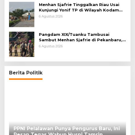
Menhan Sjafrie Tinggalkan Riau Usai
Kunjungi Yonif TP di Wilayah Kodam
XIX/Tuanku Tambusai
6 Agustus 2026
Pangdam XIX/Tuanku Tambusai
Sambut Menhan Sjafrie di Pekanbaru,
Ada Agenda Penting
6 Agustus 2026
Berita Politik
PPNI Pelalawan Punya Pengurus Baru, Ini
B
Pesan Tegas Wabup Husni Tamrin
P