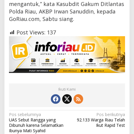
mengantuk,” kata Kasubdit Gakum Ditlantas
Polda Riau, AKBP Irwan Sanuddin, kepada
GoRiau.com, Sabtu siang.
Post Views:
137
Ikuti Kami
N
Pos sebelumnya
Pos berikutnya
UAS Sebut Rangga yang
92.133 Warga Riau Telah
a
Dibunuh karena Selamatkan
Ikut Rapid Test
Ibunya Mati Syahid
v