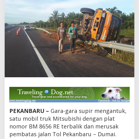
k
,
T
r
u
k
T
e
r
b
a
l
i
k
d
a
n
R
u
s
PEKANBARU –
Gara-gara supir mengantuk,
a
satu mobil truk Mitsubishi dengan plat
k
nomor BM 8656 RE terbalik dan merusak
P
e
pembatas jalan Tol Pekanbaru – Dumai.
m