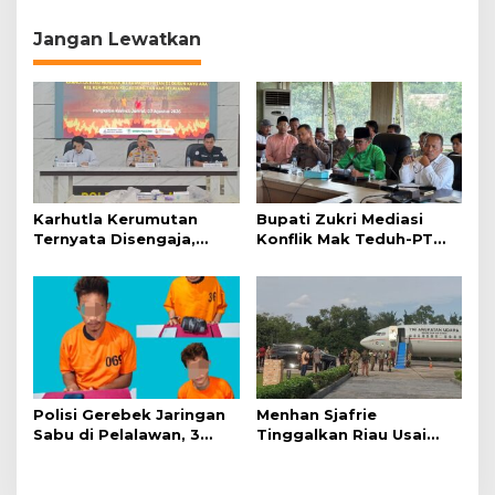
i
Jangan Lewatkan
g
a
s
i
p
o
Karhutla Kerumutan
Bupati Zukri Mediasi
s
Ternyata Disengaja,
Konflik Mak Teduh-PT
Polisi Tangkap Pelaku
Arara Abadi, Ini Hasilnya
Pembakar Lahan
Polisi Gerebek Jaringan
Menhan Sjafrie
Sabu di Pelalawan, 3
Tinggalkan Riau Usai
Orang Ditangkap
Kunjungi Yonif TP di
Wilayah Kodam
XIX/Tuanku Tambusai