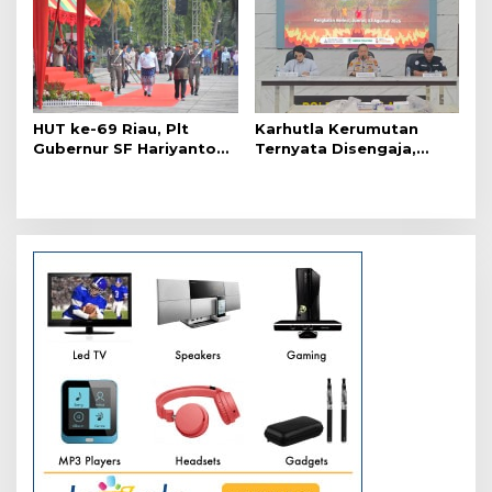
HUT ke-69 Riau, Plt
Karhutla Kerumutan
Gubernur SF Hariyanto
Ternyata Disengaja,
Akui Banyak Kebutuhan
Polisi Tangkap Pelaku
Warga Belum Terpenuhi
Pembakar Lahan