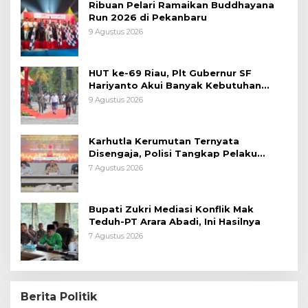
Ribuan Pelari Ramaikan Buddhayana
Run 2026 di Pekanbaru
9 Agustus 2026
HUT ke-69 Riau, Plt Gubernur SF
Hariyanto Akui Banyak Kebutuhan
Warga Belum Terpenuhi
9 Agustus 2026
Karhutla Kerumutan Ternyata
Disengaja, Polisi Tangkap Pelaku
Pembakar Lahan
7 Agustus 2026
Bupati Zukri Mediasi Konflik Mak
Teduh-PT Arara Abadi, Ini Hasilnya
7 Agustus 2026
Berita Politik