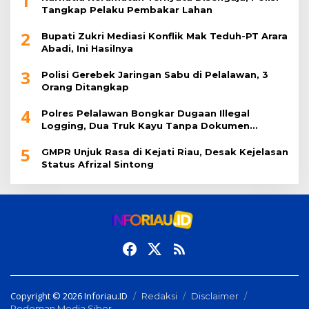
1
Tangkap Pelaku Pembakar Lahan
2
Bupati Zukri Mediasi Konflik Mak Teduh-PT Arara
Abadi, Ini Hasilnya
3
Polisi Gerebek Jaringan Sabu di Pelalawan, 3
Orang Ditangkap
4
Polres Pelalawan Bongkar Dugaan Illegal
Logging, Dua Truk Kayu Tanpa Dokumen
Diamankan
5
GMPR Unjuk Rasa di Kejati Riau, Desak Kejelasan
Status Afrizal Sintong
Copyright © 2026 Inforiau.ID
Redaksi
Disclaimer
Pedoman Media Siber