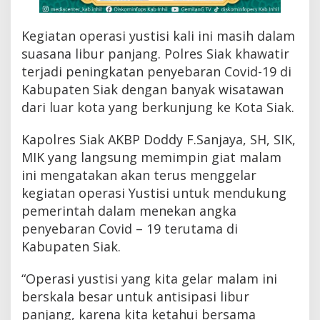
p
e
Kegiatan operasi yustisi kali ini masih dalam
r
a
suasana libur panjang. Polres Siak khawatir
s
terjadi peningkatan penyebaran Covid-19 di
i
Y
Kabupaten Siak dengan banyak wisatawan
u
dari luar kota yang berkunjung ke Kota Siak.
s
t
Kapolres Siak AKBP Doddy F.Sanjaya, SH, SIK,
i
s
MIK yang langsung memimpin giat malam
i
ini mengatakan akan terus menggelar
B
e
kegiatan operasi Yustisi untuk mendukung
r
pemerintah dalam menekan angka
s
penyebaran Covid – 19 terutama di
k
a
Kabupaten Siak.
l
a
“Operasi yustisi yang kita gelar malam ini
B
e
berskala besar untuk antisipasi libur
s
panjang, karena kita ketahui bersama
a