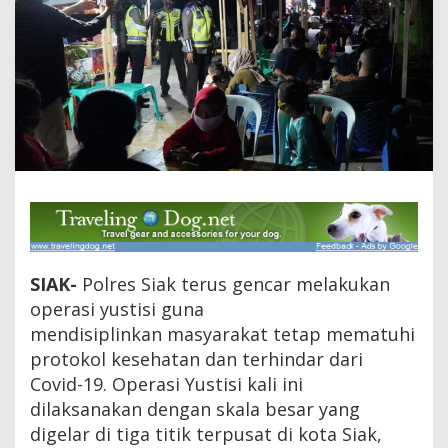
y
e
b
a
r
a
n
C
o
v
i
d
-
1
9
S
SIAK-
Polres Siak terus gencar melakukan
e
operasi yustisi guna
l
mendisiplinkan masyarakat tetap mematuhi
a
m
protokol kesehatan dan terhindar dari
a
Covid-19. Operasi Yustisi kali ini
L
i
dilaksanakan dengan skala besar yang
b
digelar di tiga titik terpusat di kota Siak,
u