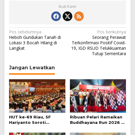
Ikuti Kami
N
Pos sebelumnya
Pos berikutnya
Heboh Gundukan Tanah di
Seorang Perawat
a
Lokasi 3 Bocah Hilang di
Terkonfirmasi Positif Covid-
Langkat
19, IGD RSUD Telukkuantan
v
Tutup Sementara
i
g
Jangan Lewatkan
a
s
i
p
o
s
HUT ke-69 Riau, SF
Ribuan Pelari Ramaikan
Hariyanto Soroti
Buddhayana Run 2026 di
Ekonomi hingga
Pekanbaru
Kemiskinan