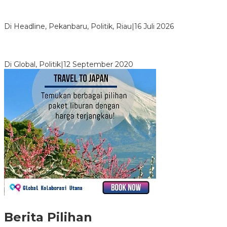
LPPMI Resmi Lantik 150 Pengurus DPP, DPW dan DPD di
Pekanbaru
Di Headline, Pekanbaru, Politik, Riau
|
16 Juli 2026
Digembosi Orang Dalam, Ada Menteri Yang Ingin Ambil Alih
Kekuasaan Dari Jokowi
Di Global, Politik
|
12 September 2020
Berita Pilihan