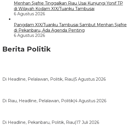
Menhan Sjafrie Tinggalkan Riau Usai Kunjungi Yonif TP
di Wilayah Kodam XIX/Tuanku Tambusai
6 Agustus 2026
Pangdam XIX/Tuanku Tambusai Sambut Menhan Sjafrie
di Pekanbaru, Ada Agenda Penting
6 Agustus 2026
Berita Politik
HMI Pelalawan “Semprot” DPRD, Soroti Pengawasan Rumah
Sakit yang Mandul
Di Headline, Pelalawan, Politik, Riau
|
5 Agustus 2026
PPNI Pelalawan Punya Pengurus Baru, Ini Pesan Tegas
Wabup Husni Tamrin
Di Riau, Headline, Pelalawan, Politik
|
4 Agustus 2026
Bentrok Pendukung Dua Kader Golkar Pecah di DPRD Riau,
Ini Kronologinya
Di Headline, Pekanbaru, Politik, Riau
|
17 Juli 2026