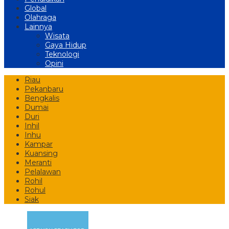
Global
Olahraga
Lainnya
Wisata
Gaya Hidup
Teknologi
Opini
Riau
Pekanbaru
Bengkalis
Dumai
Duri
Inhil
Inhu
Kampar
Kuansing
Meranti
Pelalawan
Rohil
Rohul
Siak