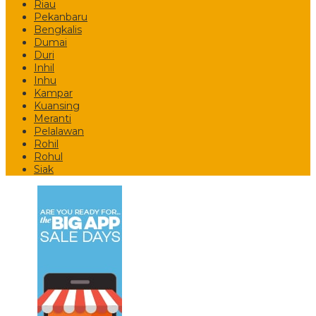
Riau
Pekanbaru
Bengkalis
Dumai
Duri
Inhil
Inhu
Kampar
Kuansing
Meranti
Pelalawan
Rohil
Rohul
Siak