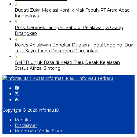
2
Bupati Zukri Mediasi Konflik Mak Teduh-PT Arara Abadi,
Ini Hasilnya
3
Polisi Gerebek Jaringan Sabu di Pelalawan, 3 Orang
Ditangkap
4
Polres Pelalawan Bongkar Dugaan Illegal Logging, Dua
Truk Kayu Tanpa Dokumen Diamankan
5
GMPR Unjuk Rasa di Kejati Riau, Desak Kejelasan
Status Afrizal Sintong
Copyright © 2026 Inforiau.ID
Redaksi
Disclaimer
Pedoman Media Siber