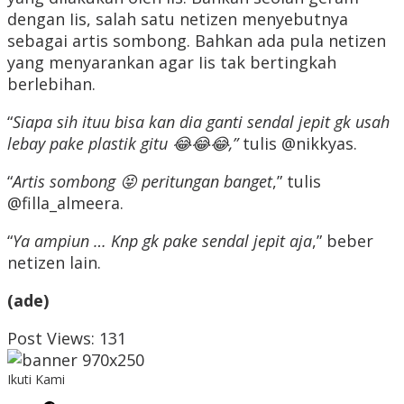
dengan Iis, salah satu netizen menyebutnya
sebagai artis sombong. Bahkan ada pula netizen
yang menyarankan agar Iis tak bertingkah
berlebihan.
“
Siapa sih ituu bisa kan dia ganti sendal jepit gk usah
lebay pake plastik gitu 😂😂😂,”
tulis @nikkyas.
“
Artis sombong 😝 peritungan banget
,” tulis
@filla_almeera.
“
Ya ampiun … Knp gk pake sendal jepit aja
,” beber
netizen lain.
(ade)
Post Views:
131
Ikuti Kami