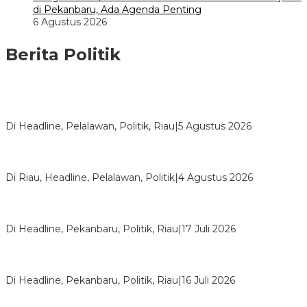
di Pekanbaru, Ada Agenda Penting
6 Agustus 2026
Berita Politik
HMI Pelalawan “Semprot” DPRD, Soroti Pengawasan Rumah
Sakit yang Mandul
Di Headline, Pelalawan, Politik, Riau
|
5 Agustus 2026
PPNI Pelalawan Punya Pengurus Baru, Ini Pesan Tegas
Wabup Husni Tamrin
Di Riau, Headline, Pelalawan, Politik
|
4 Agustus 2026
Bentrok Pendukung Dua Kader Golkar Pecah di DPRD Riau,
Ini Kronologinya
Di Headline, Pekanbaru, Politik, Riau
|
17 Juli 2026
LPPMI Resmi Lantik 150 Pengurus DPP, DPW dan DPD di
Pekanbaru
Di Headline, Pekanbaru, Politik, Riau
|
16 Juli 2026
Digembosi Orang Dalam, Ada Menteri Yang Ingin Ambil Alih