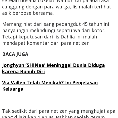
setelan busana cokelat. Namun tanpa ada rasa
canggung dengan para warga, Iis malah terlihat
asik berpose bersama.
Memang niat dari sang pedangdut 45 tahun ini
hanya ingin melindungi sepatunya dari kotor.
Tetapi keputusan dari Iis Dahlia ini malah
mendapat komentar dari para netizen.
BACA JUGA
Jonghyun ‘SHINee’ Meninggal Dunia Diduga
karena Bunuh Diri
Via Vallen Telah Menikah? Ini Penjelasan
Keluarga
Tak sedikit dari para netizen yang menghujat apa
yang dilakukan oleh Iis. Bahkan seolah geram