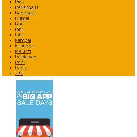
Riau
Pekanbaru
Bengkalis
Dumai
Duri
Inhil
Inhu
Kampar
Kuansing
Meranti
Pelalawan
Rohil
Rohul
Siak