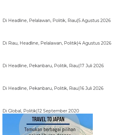
HMI Pelalawan “Semprot” DPRD, Soroti Pengawasan Rumah
Sakit yang Mandul
Di Headline, Pelalawan, Politik, Riau
|
5 Agustus 2026
PPNI Pelalawan Punya Pengurus Baru, Ini Pesan Tegas
Wabup Husni Tamrin
Di Riau, Headline, Pelalawan, Politik
|
4 Agustus 2026
Bentrok Pendukung Dua Kader Golkar Pecah di DPRD Riau,
Ini Kronologinya
Di Headline, Pekanbaru, Politik, Riau
|
17 Juli 2026
LPPMI Resmi Lantik 150 Pengurus DPP, DPW dan DPD di
Pekanbaru
Di Headline, Pekanbaru, Politik, Riau
|
16 Juli 2026
Digembosi Orang Dalam, Ada Menteri Yang Ingin Ambil Alih
Kekuasaan Dari Jokowi
Di Global, Politik
|
12 September 2020