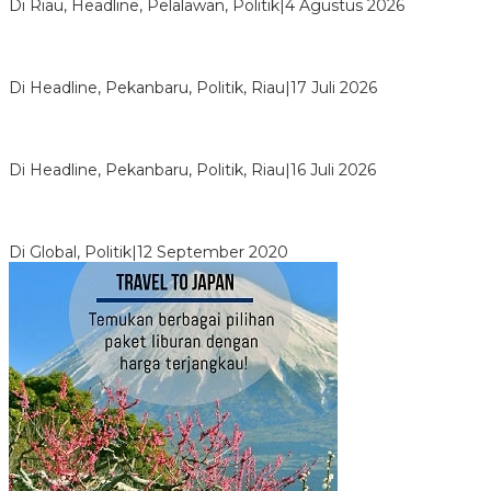
Di Riau, Headline, Pelalawan, Politik
|
4 Agustus 2026
Bentrok Pendukung Dua Kader Golkar Pecah di DPRD Riau,
Ini Kronologinya
Di Headline, Pekanbaru, Politik, Riau
|
17 Juli 2026
LPPMI Resmi Lantik 150 Pengurus DPP, DPW dan DPD di
Pekanbaru
Di Headline, Pekanbaru, Politik, Riau
|
16 Juli 2026
Digembosi Orang Dalam, Ada Menteri Yang Ingin Ambil Alih
Kekuasaan Dari Jokowi
Di Global, Politik
|
12 September 2020