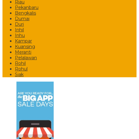
Riau
Pekanbaru
Bengkalis
Dumai
Duri
Inhil
Inhu
Kampar
Kuansing
Meranti
Pelalawan
Rohil
Rohul
Siak