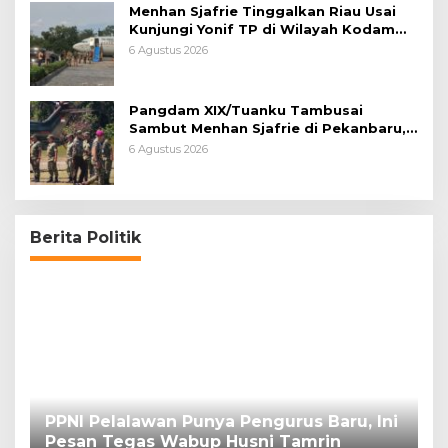
Menhan Sjafrie Tinggalkan Riau Usai
Kunjungi Yonif TP di Wilayah Kodam
XIX/Tuanku Tambusai
6 Agustus 2026
Pangdam XIX/Tuanku Tambusai
Sambut Menhan Sjafrie di Pekanbaru,
Ada Agenda Penting
6 Agustus 2026
Berita Politik
PPNI Pelalawan Punya Pengurus Baru, Ini
B
Pesan Tegas Wabup Husni Tamrin
P