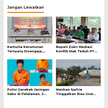
i
Jangan Lewatkan
g
a
s
i
p
o
Karhutla Kerumutan
Bupati Zukri Mediasi
s
Ternyata Disengaja,
Konflik Mak Teduh-PT
Polisi Tangkap Pelaku
Arara Abadi, Ini Hasilnya
Pembakar Lahan
Polisi Gerebek Jaringan
Menhan Sjafrie
Sabu di Pelalawan, 3
Tinggalkan Riau Usai
Orang Ditangkap
Kunjungi Yonif TP di
Wilayah Kodam
XIX/Tuanku Tambusai