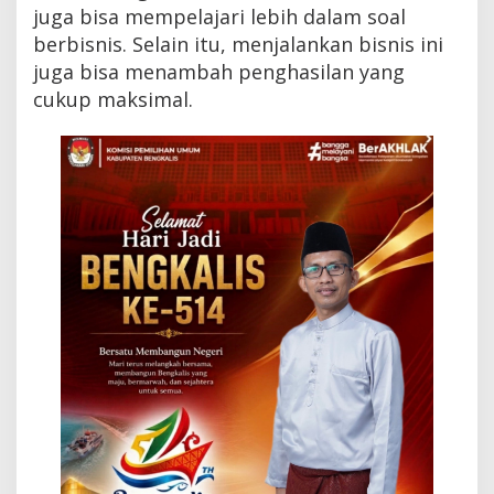
u
juga bisa mempelajari lebih dalam soal
n
berbisnis. Selain itu, menjalankan bisnis ini
t
juga bisa menambah penghasilan yang
u
k
cukup maksimal.
P
e
r
t
e
b
a
l
D
o
m
p
e
t
A
n
d
a