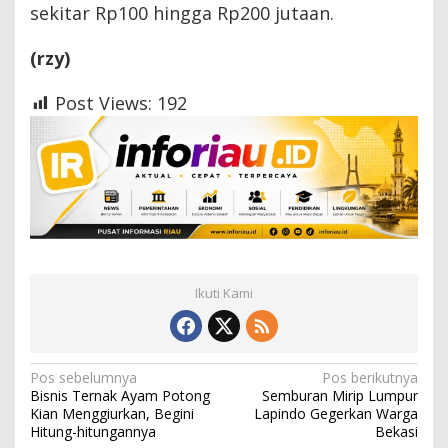
sekitar Rp100 hingga Rp200 jutaan.
(rzy)
Post Views:
192
Ikuti Kami
N
Pos sebelumnya
Pos berikutnya
Bisnis Ternak Ayam Potong
Semburan Mirip Lumpur
a
Kian Menggiurkan, Begini
Lapindo Gegerkan Warga
Hitung-hitungannya
Bekasi
v