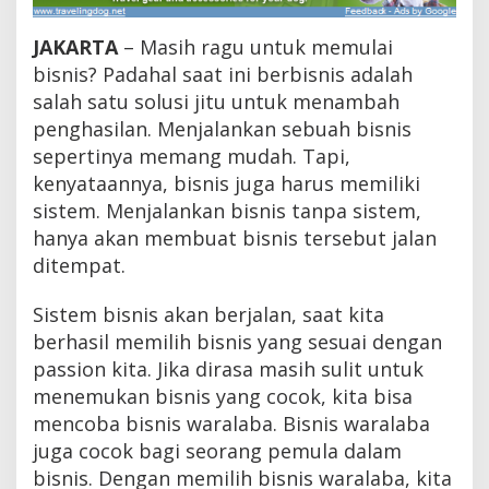
p
a
JAKARTA
– Masih ragu untuk memulai
s
a
bisnis? Padahal saat ini berbisnis adalah
n
salah satu solusi jitu untuk menambah
,
penghasilan. Menjalankan sebuah bisnis
C
o
sepertinya memang mudah. Tapi,
b
kenyataannya, bisnis juga harus memiliki
a
4
sistem. Menjalankan bisnis tanpa sistem,
B
hanya akan membuat bisnis tersebut jalan
i
ditempat.
s
n
i
Sistem bisnis akan berjalan, saat kita
s
berhasil memilih bisnis yang sesuai dengan
W
a
passion kita. Jika dirasa masih sulit untuk
r
menemukan bisnis yang cocok, kita bisa
a
mencoba bisnis waralaba. Bisnis waralaba
l
a
juga cocok bagi seorang pemula dalam
b
bisnis. Dengan memilih bisnis waralaba, kita
a