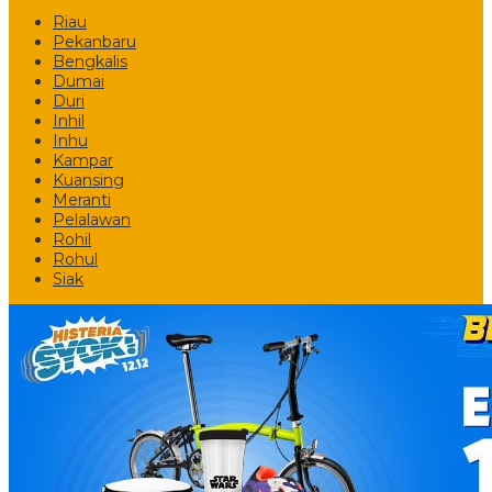
Riau
Pekanbaru
Bengkalis
Dumai
Duri
Inhil
Inhu
Kampar
Kuansing
Meranti
Pelalawan
Rohil
Rohul
Siak