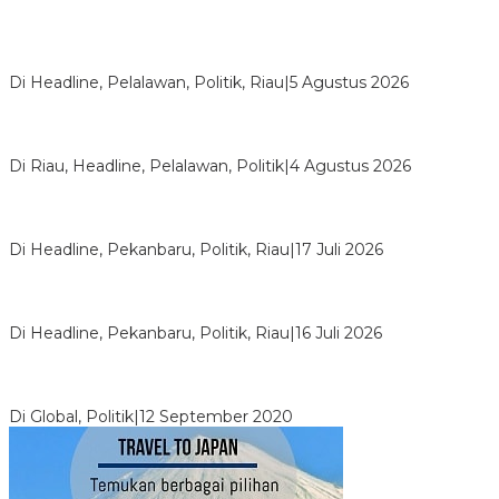
HMI Pelalawan “Semprot” DPRD, Soroti Pengawasan Rumah
Sakit yang Mandul
Di Headline, Pelalawan, Politik, Riau
|
5 Agustus 2026
PPNI Pelalawan Punya Pengurus Baru, Ini Pesan Tegas
Wabup Husni Tamrin
Di Riau, Headline, Pelalawan, Politik
|
4 Agustus 2026
Bentrok Pendukung Dua Kader Golkar Pecah di DPRD Riau,
Ini Kronologinya
Di Headline, Pekanbaru, Politik, Riau
|
17 Juli 2026
LPPMI Resmi Lantik 150 Pengurus DPP, DPW dan DPD di
Pekanbaru
Di Headline, Pekanbaru, Politik, Riau
|
16 Juli 2026
Digembosi Orang Dalam, Ada Menteri Yang Ingin Ambil Alih
Kekuasaan Dari Jokowi
Di Global, Politik
|
12 September 2020