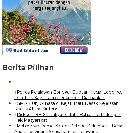
Berita Pilihan
1
Polres Pelalawan Bongkar Dugaan Illegal Logging,
Dua Truk Kayu Tanpa Dokumen Diamankan
2
GMPR Unjuk Rasa di Kejati Riau, Desak Kejelasan
Status Afrizal Sintong
3
Diskusi LBH Sri Rakyat di Inhil Bahas Perlindungan
Hak Masyarakat
4
Mahasiswa Demo Kantor Pelindo Pekanbaru, Desak
Audit Perizinan Perusahaan di Perawang