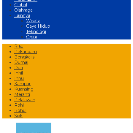
Global
Olahraga
Lainnya
Wisata
Gaya Hidup
Teknologi
Opini
Riau
Pekanbaru
Bengkalis
Dumai
Duri
Inhil
Inhu
Kampar
Kuansing
Meranti
Pelalawan
Rohil
Rohul
Siak