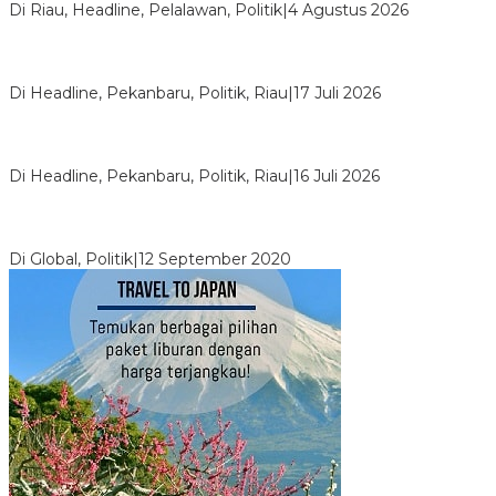
Di Riau, Headline, Pelalawan, Politik
|
4 Agustus 2026
Bentrok Pendukung Dua Kader Golkar Pecah di DPRD Riau,
Ini Kronologinya
Di Headline, Pekanbaru, Politik, Riau
|
17 Juli 2026
LPPMI Resmi Lantik 150 Pengurus DPP, DPW dan DPD di
Pekanbaru
Di Headline, Pekanbaru, Politik, Riau
|
16 Juli 2026
Digembosi Orang Dalam, Ada Menteri Yang Ingin Ambil Alih
Kekuasaan Dari Jokowi
Di Global, Politik
|
12 September 2020