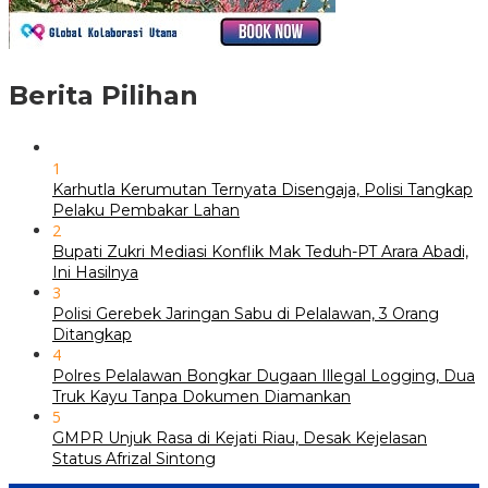
Berita Pilihan
1
Karhutla Kerumutan Ternyata Disengaja, Polisi Tangkap
Pelaku Pembakar Lahan
2
Bupati Zukri Mediasi Konflik Mak Teduh-PT Arara Abadi,
Ini Hasilnya
3
Polisi Gerebek Jaringan Sabu di Pelalawan, 3 Orang
Ditangkap
4
Polres Pelalawan Bongkar Dugaan Illegal Logging, Dua
Truk Kayu Tanpa Dokumen Diamankan
5
GMPR Unjuk Rasa di Kejati Riau, Desak Kejelasan
Status Afrizal Sintong