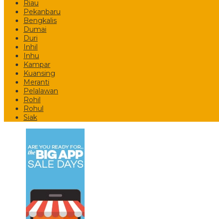
Riau
Pekanbaru
Bengkalis
Dumai
Duri
Inhil
Inhu
Kampar
Kuansing
Meranti
Pelalawan
Rohil
Rohul
Siak