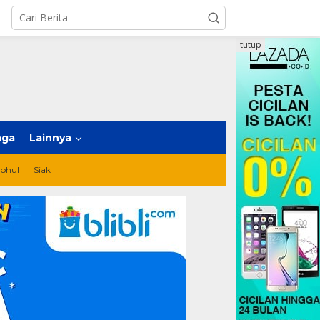
tutup
aga
Lainnya
ohul
Siak