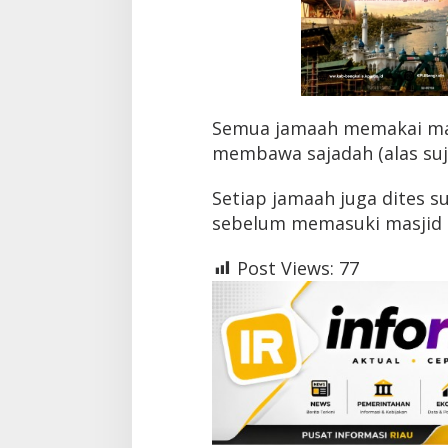
h
i
P
r
o
t
o
Semua jamaah memakai ma
k
membawa sajadah (alas suj
o
l
K
Setiap jamaah juga dites 
e
sebelum memasuki masjid t
s
e
h
Post Views:
77
a
t
a
n