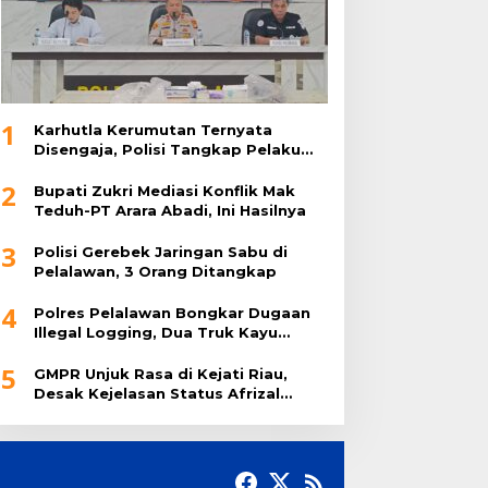
1
Karhutla Kerumutan Ternyata
Disengaja, Polisi Tangkap Pelaku
Pembakar Lahan
2
Bupati Zukri Mediasi Konflik Mak
Teduh-PT Arara Abadi, Ini Hasilnya
3
Polisi Gerebek Jaringan Sabu di
Pelalawan, 3 Orang Ditangkap
4
Polres Pelalawan Bongkar Dugaan
Illegal Logging, Dua Truk Kayu
Tanpa Dokumen Diamankan
5
GMPR Unjuk Rasa di Kejati Riau,
Desak Kejelasan Status Afrizal
Sintong