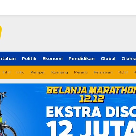
ntahan
Politik
Ekonomi
Pendidikan
Global
Olahr
Inhil
Inhu
Kampar
Kuansing
Meranti
Pelalawan
Rohil
R