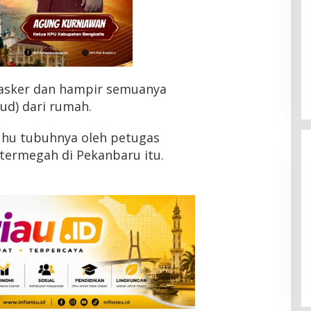
sker dan hampir semuanya
ud) dari rumah.
suhu tubuhnya oleh petugas
ermegah di Pekanbaru itu.
HMI Pelalawan “Semprot”
DPRD, Soroti Pengawasan
Rumah Sakit yang Mandul
Di Headline, Pelalawan, Politik, Riau
|
5 Agustus
2026