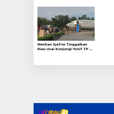
Pelaku Pembakar Lahan
Hasilnya
Menhan Sjafrie Tinggalkan
Riau Usai Kunjungi Yonif TP di
Wilayah Kodam XIX/Tuanku
Tambusai