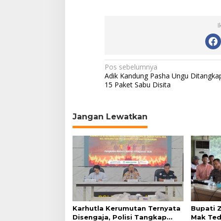
I
N
Pos sebelumnya
Adik Kandung Pasha Ungu Ditangka
a
15 Paket Sabu Disita
v
i
Jangan Lewatkan
g
a
s
i
p
o
s
Karhutla Kerumutan Ternyata
Bupati Z
Disengaja, Polisi Tangkap
Mak Tedu