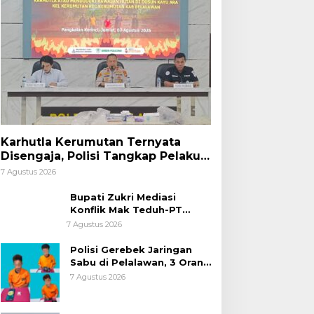
Karhutla Kerumutan Ternyata
Disengaja, Polisi Tangkap Pelaku
Pembakar Lahan
7 Agustus 2026
Bupati Zukri Mediasi
Konflik Mak Teduh-PT
Arara Abadi, Ini Hasilnya
7 Agustus 2026
Polisi Gerebek Jaringan
Sabu di Pelalawan, 3 Orang
Ditangkap
7 Agustus 2026