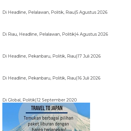
HMI Pelalawan “Semprot” DPRD, Soroti Pengawasan Rumah
Sakit yang Mandul
Di Headline, Pelalawan, Politik, Riau
|
5 Agustus 2026
PPNI Pelalawan Punya Pengurus Baru, Ini Pesan Tegas
Wabup Husni Tamrin
Di Riau, Headline, Pelalawan, Politik
|
4 Agustus 2026
Bentrok Pendukung Dua Kader Golkar Pecah di DPRD Riau,
Ini Kronologinya
Di Headline, Pekanbaru, Politik, Riau
|
17 Juli 2026
LPPMI Resmi Lantik 150 Pengurus DPP, DPW dan DPD di
Pekanbaru
Di Headline, Pekanbaru, Politik, Riau
|
16 Juli 2026
Digembosi Orang Dalam, Ada Menteri Yang Ingin Ambil Alih
Kekuasaan Dari Jokowi
Di Global, Politik
|
12 September 2020