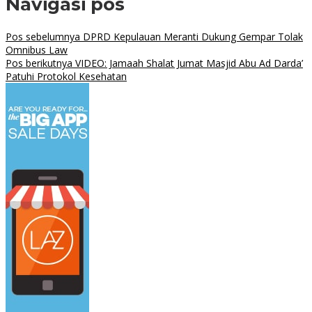
Navigasi pos
Pos sebelumnya
DPRD Kepulauan Meranti Dukung Gempar Tolak
Omnibus Law
Pos berikutnya
VIDEO: Jamaah Shalat Jumat Masjid Abu Ad Darda’
Patuhi Protokol Kesehatan