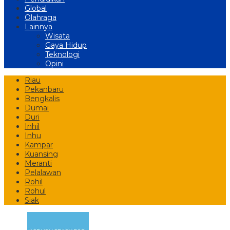
Global
Olahraga
Lainnya
Wisata
Gaya Hidup
Teknologi
Opini
Riau
Pekanbaru
Bengkalis
Dumai
Duri
Inhil
Inhu
Kampar
Kuansing
Meranti
Pelalawan
Rohil
Rohul
Siak