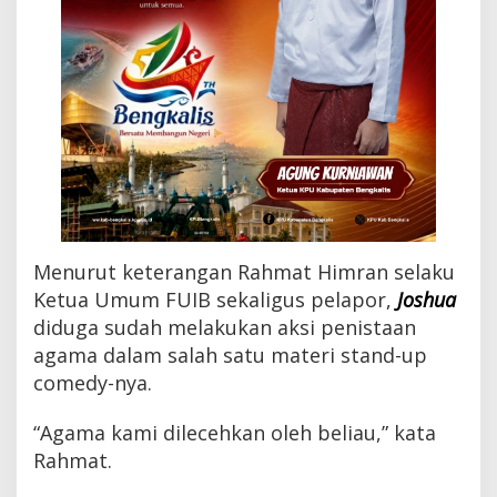
a
n
P
e
n
i
s
t
a
a
n
A
g
Menurut keterangan Rahmat Himran selaku
a
m
Ketua Umum FUIB sekaligus pelapor,
Joshua
a
diduga sudah melakukan aksi penistaan
agama dalam salah satu materi stand-up
comedy-nya.
“Agama kami dilecehkan oleh beliau,” kata
Rahmat.