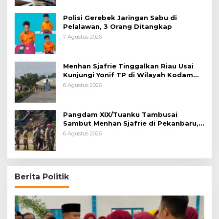
Polisi Gerebek Jaringan Sabu di
Pelalawan, 3 Orang Ditangkap
7 Agustus 2026
Menhan Sjafrie Tinggalkan Riau Usai
Kunjungi Yonif TP di Wilayah Kodam
XIX/Tuanku Tambusai
6 Agustus 2026
Pangdam XIX/Tuanku Tambusai
Sambut Menhan Sjafrie di Pekanbaru,
Ada Agenda Penting
6 Agustus 2026
Berita Politik