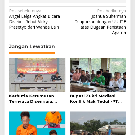
N
Pos sebelumnya
Pos berikutnya
Angel Lelga Angkat Bicara
Joshua Suherman
a
Disebut Rebut Vicky
Dilaporkan dengan UU ITE
Prasetyo dari Wanita Lain
atas Dugaan Penistaan
v
Agama
i
g
Jangan Lewatkan
a
s
i
p
o
s
Karhutla Kerumutan
Bupati Zukri Mediasi
Ternyata Disengaja,
Konflik Mak Teduh-PT
Polisi Tangkap Pelaku
Arara Abadi, Ini Hasilnya
Pembakar Lahan