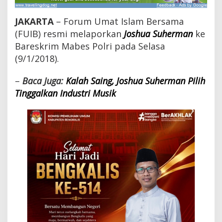
u
h
JAKARTA
– Forum Umat Islam Bersama
e
r
(FUIB) resmi melaporkan
Joshua Suherman
ke
m
Bareskrim Mabes Polri pada Selasa
a
(9/1/2018).
n
D
i
–
Baca Juga:
Kalah Saing, Joshua Suherman Pilih
l
Tinggalkan Industri Musik
a
p
o
r
k
a
n
A
t
a
s
D
u
g
a