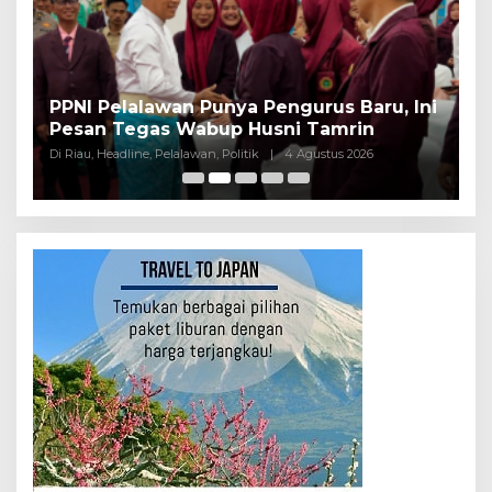
PPNI Pelalawan Punya Pengurus Baru, Ini
B
Pesan Tegas Wabup Husni Tamrin
P
Di Riau, Headline, Pelalawan, Politik
|
4 Agustus 2026
Di