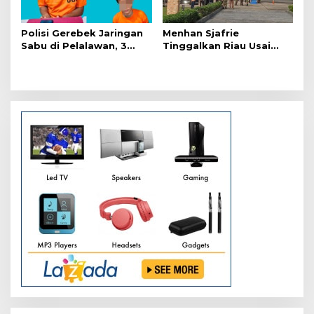
Polisi Gerebek Jaringan
Menhan Sjafrie
Sabu di Pelalawan, 3
Tinggalkan Riau Usai
Orang Ditangkap
Kunjungi Yonif TP di
Wilayah Kodam
XIX/Tuanku Tambusai