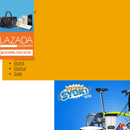
Riau
Pekanbaru
Bengkalis
Dumai
Duri
Inhil
Inhu
Kampar
Kuansing
Meranti
Pelalawan
Rohil
Rohul
Siak