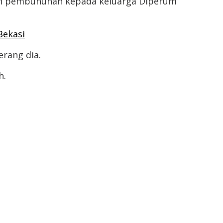
kan pembunuhan kepada keluarga Diperum
Bekasi
erang dia.
h.