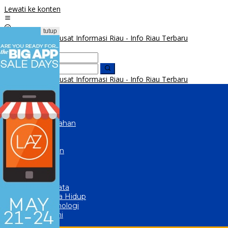
Lewati ke konten
tutup
Beranda
Peristiwa
Hukrim
Pemerintahan
Politik
Ekonomi
Pendidikan
Global
Olahraga
Lainnya
Wisata
Gaya Hidup
Teknologi
Opini