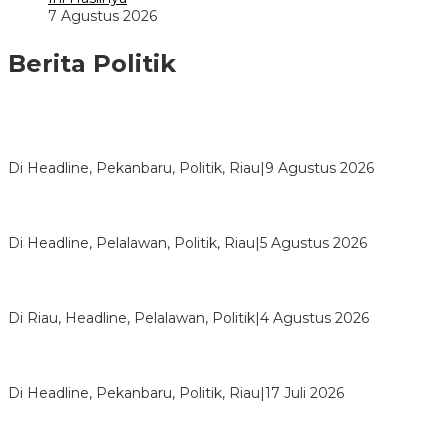
7 Agustus 2026
Berita Politik
HUT ke-69 Riau, SF Hariyanto Soroti Ekonomi hingga
Kemiskinan
Di Headline, Pekanbaru, Politik, Riau
|
9 Agustus 2026
HMI Pelalawan “Semprot” DPRD, Soroti Pengawasan Rumah
Sakit yang Mandul
Di Headline, Pelalawan, Politik, Riau
|
5 Agustus 2026
PPNI Pelalawan Punya Pengurus Baru, Ini Pesan Tegas
Wabup Husni Tamrin
Di Riau, Headline, Pelalawan, Politik
|
4 Agustus 2026
Bentrok Pendukung Dua Kader Golkar Pecah di DPRD Riau,
Ini Kronologinya
Di Headline, Pekanbaru, Politik, Riau
|
17 Juli 2026
LPPMI Resmi Lantik 150 Pengurus DPP, DPW dan DPD di