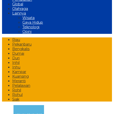
Global
Olahraga
Lainnya
Wisata
Gaya Hidup
Teknologi
Opini
Riau
Pekanbaru
Bengkalis
Dumai
Duri
Inhil
Inhu
Kampar
Kuansing
Meranti
Pelalawan
Rohil
Rohul
Siak