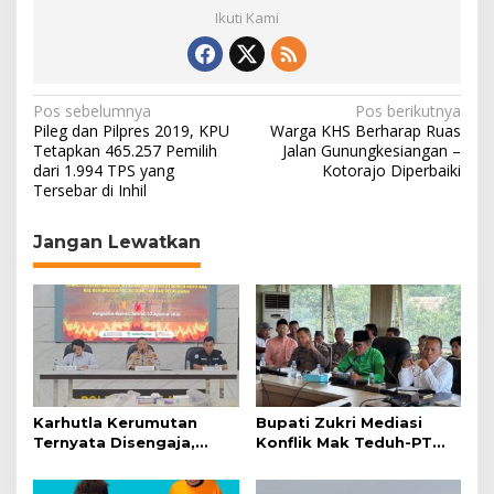
Ikuti Kami
N
Pos sebelumnya
Pos berikutnya
Pileg dan Pilpres 2019, KPU
Warga KHS Berharap Ruas
a
Tetapkan 465.257 Pemilih
Jalan Gunungkesiangan –
dari 1.994 TPS yang
Kotorajo Diperbaiki
v
Tersebar di Inhil
i
g
Jangan Lewatkan
a
s
i
p
o
s
Karhutla Kerumutan
Bupati Zukri Mediasi
Ternyata Disengaja,
Konflik Mak Teduh-PT
Polisi Tangkap Pelaku
Arara Abadi, Ini Hasilnya
Pembakar Lahan