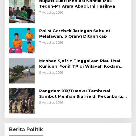
Bupati Zukri Mediasi Konflik Mak
Teduh-PT Arara Abadi, Ini Hasilnya
7 Agustus 2026
Polisi Gerebek Jaringan Sabu di
Pelalawan, 3 Orang Ditangkap
7 Agustus 2026
Menhan Sjafrie Tinggalkan Riau Usai
Kunjungi Yonif TP di Wilayah Kodam
XIX/Tuanku Tambusai
6 Agustus 2026
Pangdam XIX/Tuanku Tambusai
Sambut Menhan Sjafrie di Pekanbaru,
Ada Agenda Penting
6 Agustus 2026
Berita Politik