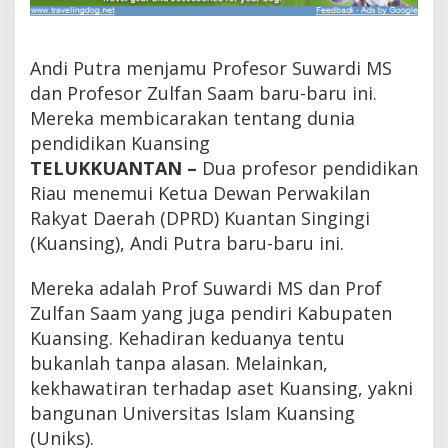
n
d
i
d
Andi Putra menjamu Profesor Suwardi MS
i
dan Profesor Zulfan Saam baru-baru ini.
k
Mereka membicarakan tentang dunia
a
n
pendidikan Kuansing
T
TELUKKUANTAN –
Dua profesor pendidikan
e
m
Riau menemui Ketua Dewan Perwakilan
u
Rakyat Daerah (DPRD) Kuantan Singingi
i
(Kuansing), Andi Putra baru-baru ini.
K
e
t
Mereka adalah Prof Suwardi MS dan Prof
u
Zulfan Saam yang juga pendiri Kabupaten
a
D
Kuansing. Kehadiran keduanya tentu
P
bukanlah tanpa alasan. Melainkan,
R
kekhawatiran terhadap aset Kuansing, yakni
D
K
bangunan Universitas Islam Kuansing
u
(Uniks).
a