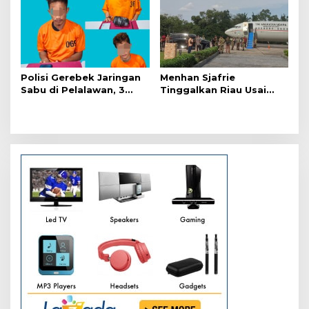
Polisi Gerebek Jaringan
Menhan Sjafrie
Sabu di Pelalawan, 3
Tinggalkan Riau Usai
Orang Ditangkap
Kunjungi Yonif TP di
Wilayah Kodam
XIX/Tuanku Tambusai