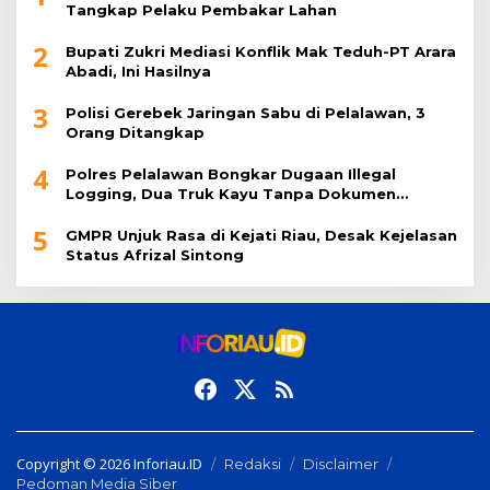
Tangkap Pelaku Pembakar Lahan
2
Bupati Zukri Mediasi Konflik Mak Teduh-PT Arara
Abadi, Ini Hasilnya
3
Polisi Gerebek Jaringan Sabu di Pelalawan, 3
Orang Ditangkap
4
Polres Pelalawan Bongkar Dugaan Illegal
Logging, Dua Truk Kayu Tanpa Dokumen
Diamankan
5
GMPR Unjuk Rasa di Kejati Riau, Desak Kejelasan
Status Afrizal Sintong
Copyright © 2026 Inforiau.ID
Redaksi
Disclaimer
Pedoman Media Siber