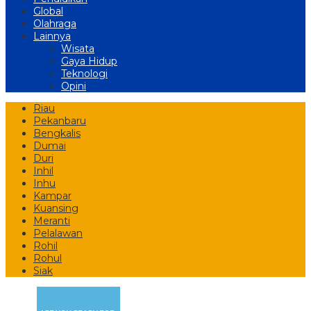
Global
Olahraga
Lainnya
Wisata
Gaya Hidup
Teknologi
Opini
Riau
Pekanbaru
Bengkalis
Dumai
Duri
Inhil
Inhu
Kampar
Kuansing
Meranti
Pelalawan
Rohil
Rohul
Siak