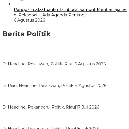
Pangdam XIX/Tuanku Tambusai Sambut Menhan Sjafrie
di Pekanbaru, Ada Agenda Penting
6 Agustus 2026
Berita Politik
HMI Pelalawan “Semprot” DPRD, Soroti Pengawasan Rumah
Sakit yang Mandul
Di Headline, Pelalawan, Politik, Riau
|
5 Agustus 2026
PPNI Pelalawan Punya Pengurus Baru, Ini Pesan Tegas
Wabup Husni Tamrin
Di Riau, Headline, Pelalawan, Politik
|
4 Agustus 2026
Bentrok Pendukung Dua Kader Golkar Pecah di DPRD Riau,
Ini Kronologinya
Di Headline, Pekanbaru, Politik, Riau
|
17 Juli 2026
LPPMI Resmi Lantik 150 Pengurus DPP, DPW dan DPD di
Pekanbaru
Di Headline, Pekanbaru, Politik, Riau
|
16 Juli 2026