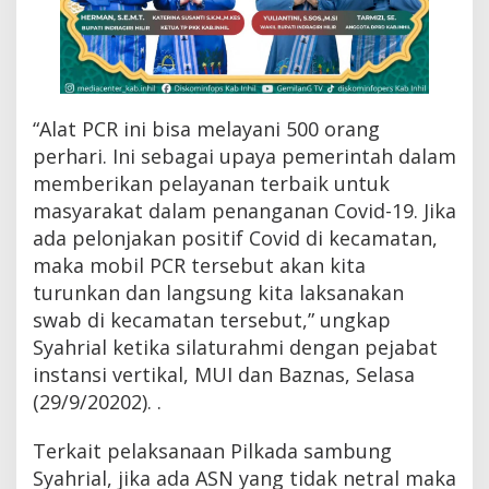
i
k
a
n
D
i
“Alat PCR ini bisa melayani 500 orang
n
a
perhari. Ini sebagai upaya pemerintah dalam
s
memberikan pelayanan terbaik untuk
K
masyarakat dalam penanganan Covid-19. Jika
e
s
ada pelonjakan positif Covid di kecamatan,
e
maka mobil PCR tersebut akan kita
h
a
turunkan dan langsung kita laksanakan
t
swab di kecamatan tersebut,” ungkap
a
Syahrial ketika silaturahmi dengan pejabat
n
T
instansi vertikal, MUI dan Baznas, Selasa
a
(29/9/20202). .
m
b
a
Terkait pelaksanaan Pilkada sambung
h
Syahrial, jika ada ASN yang tidak netral maka
2