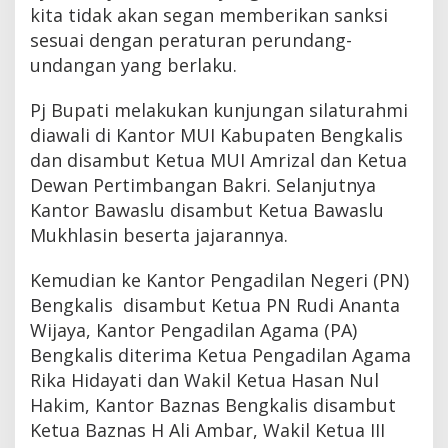
kita tidak akan segan memberikan sanksi
M
o
sesuai dengan peraturan perundang-
b
undangan yang berlaku.
i
l
P
Pj Bupati melakukan kunjungan silaturahmi
C
diawali di Kantor MUI Kabupaten Bengkalis
R
dan disambut Ketua MUI Amrizal dan Ketua
Dewan Pertimbangan Bakri. Selanjutnya
Kantor Bawaslu disambut Ketua Bawaslu
Mukhlasin beserta jajarannya.
Kemudian ke Kantor Pengadilan Negeri (PN)
Bengkalis disambut Ketua PN Rudi Ananta
Wijaya, Kantor Pengadilan Agama (PA)
Bengkalis diterima Ketua Pengadilan Agama
Rika Hidayati dan Wakil Ketua Hasan Nul
Hakim, Kantor Baznas Bengkalis disambut
Ketua Baznas H Ali Ambar, Wakil Ketua III