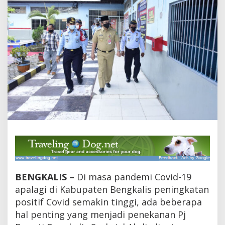
s
u
s
C
o
v
i
d
-
1
9
S
e
m
a
k
i
n
T
BENGKALIS –
Di masa pandemi Covid-19
i
n
apalagi di Kabupaten Bengkalis peningkatan
g
positif Covid semakin tinggi, ada beberapa
g
i
hal penting yang menjadi penekanan Pj
,