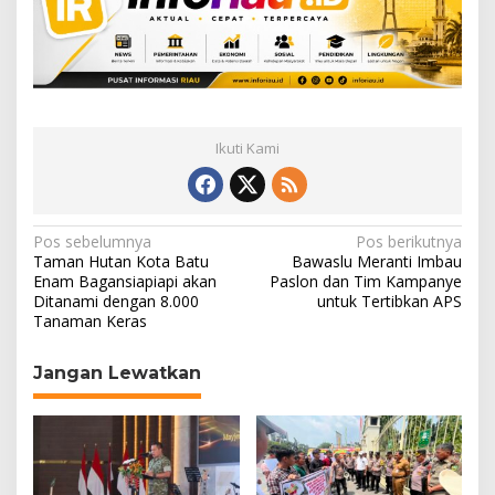
Ikuti Kami
N
Pos sebelumnya
Pos berikutnya
Taman Hutan Kota Batu
Bawaslu Meranti Imbau
a
Enam Bagansiapiapi akan
Paslon dan Tim Kampanye
Ditanami dengan 8.000
untuk Tertibkan APS
v
Tanaman Keras
i
g
Jangan Lewatkan
a
s
i