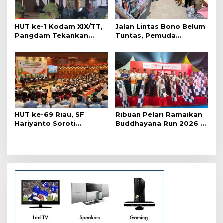
p
o
s
HUT ke-1 Kodam XIX/TT,
Jalan Lintas Bono Belum
Pangdam Tekankan
Tuntas, Pemuda
Sinergi Jaga Riau dan
Kubangan Geruduk
Kepri
Kantor Gubernur Riau
HUT ke-69 Riau, SF
Ribuan Pelari Ramaikan
Hariyanto Soroti
Buddhayana Run 2026 di
Ekonomi hingga
Pekanbaru
Kemiskinan