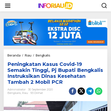
L
e
w
a
t
i
k
e
k
o
n
t
Beranda
/
Riau
/
Bengkalis
P
e
e
n
Peningkatan Kasus Covid-19
n
i
Semakin Tinggi, Pj Bupati Bengkalis
n
Instruksikan Dinas Kesehatan
g
Tambah 2 Mobil PCR
k
a
Administrator
30 September 2020
t
Bengkalis
,
Riau
93 Dilihat
a
n
K
a