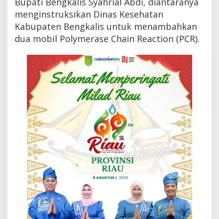
Bupati Bengkalis Syahrial Abdi, diantaranya
P
menginstruksikan Dinas Kesehatan
j
B
Kabupaten Bengkalis untuk menambahkan
u
dua mobil Polymerase Chain Reaction (PCR).
p
a
t
i
B
e
n
g
k
a
l
i
s
I
n
s
t
r
u
k
s