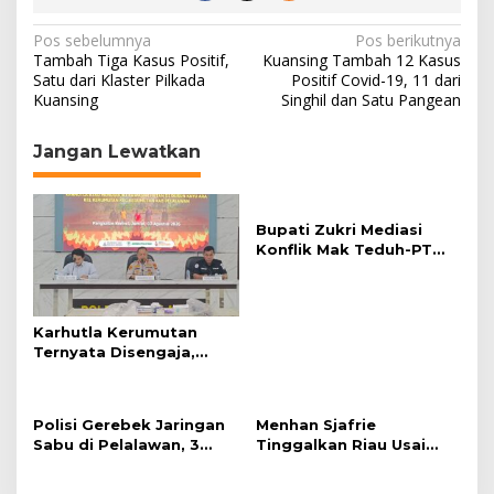
N
Pos sebelumnya
Pos berikutnya
Tambah Tiga Kasus Positif,
Kuansing Tambah 12 Kasus
a
Satu dari Klaster Pilkada
Positif Covid-19, 11 dari
Kuansing
Singhil dan Satu Pangean
v
i
Jangan Lewatkan
g
a
s
Bupati Zukri Mediasi
Konflik Mak Teduh-PT
i
Arara Abadi, Ini Hasilnya
p
o
Karhutla Kerumutan
s
Ternyata Disengaja,
Polisi Tangkap Pelaku
Pembakar Lahan
Polisi Gerebek Jaringan
Menhan Sjafrie
Sabu di Pelalawan, 3
Tinggalkan Riau Usai
Orang Ditangkap
Kunjungi Yonif TP di
Wilayah Kodam