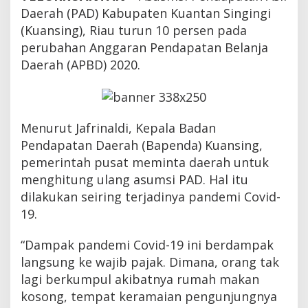
g
Daerah (PAD) Kabupaten Kuantan Singingi
T
(Kuansing), Riau turun 10 persen pada
u
r
perubahan Anggaran Pendapatan Belanja
u
Daerah (APBD) 2020.
n
1
0
P
e
Menurut Jafrinaldi, Kepala Badan
r
Pendapatan Daerah (Bapenda) Kuansing,
s
e
pemerintah pusat meminta daerah untuk
n
menghitung ulang asumsi PAD. Hal itu
dilakukan seiring terjadinya pandemi Covid-
19.
“Dampak pandemi Covid-19 ini berdampak
langsung ke wajib pajak. Dimana, orang tak
lagi berkumpul akibatnya rumah makan
kosong, tempat keramaian pengunjungnya