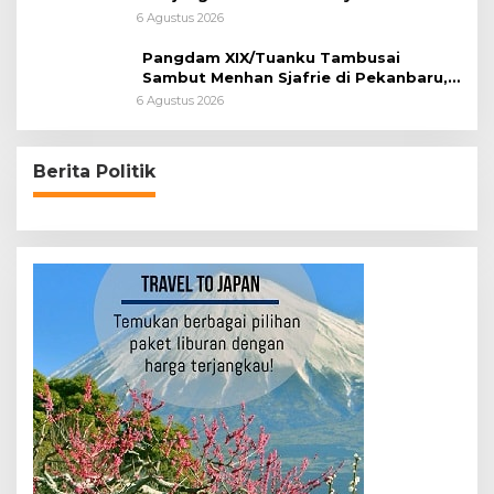
XIX/Tuanku Tambusai
6 Agustus 2026
Pangdam XIX/Tuanku Tambusai
Sambut Menhan Sjafrie di Pekanbaru,
Ada Agenda Penting
6 Agustus 2026
Berita Politik