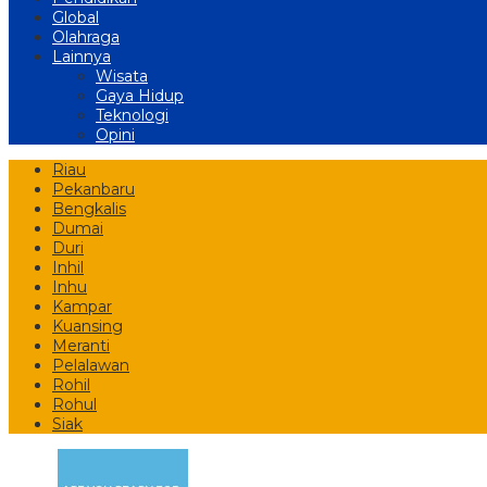
Global
Olahraga
Lainnya
Wisata
Gaya Hidup
Teknologi
Opini
Riau
Pekanbaru
Bengkalis
Dumai
Duri
Inhil
Inhu
Kampar
Kuansing
Meranti
Pelalawan
Rohil
Rohul
Siak