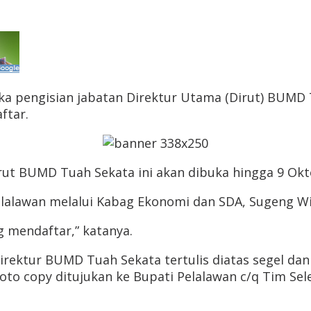
uka pengisian jabatan Direktur Utama (Dirut) BUMD 
ftar.
irut BUMD Tuah Sekata ini akan dibuka hingga 9 O
elalawan melalui Kabag Ekonomi dan SDA, Sugeng Wih
g mendaftar,” katanya.
rektur BUMD Tuah Sekata tertulis diatas segel da
oto copy ditujukan ke Bupati Pelalawan c/q Tim Se