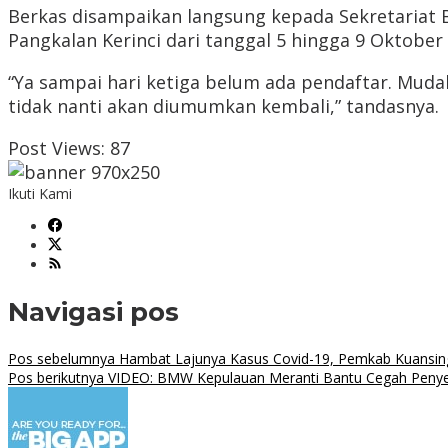
Berkas disampaikan langsung kepada Sekretariat Ba
Pangkalan Kerinci dari tanggal 5 hingga 9 Oktober 
“Ya sampai hari ketiga belum ada pendaftar. Mud
tidak nanti akan diumumkan kembali,” tandasnya.
Post Views:
87
Ikuti Kami
Navigasi pos
Pos sebelumnya
Hambat Lajunya Kasus Covid-19, Pemkab Kuansin
Pos berikutnya
VIDEO: BMW Kepulauan Meranti Bantu Cegah Penyeb