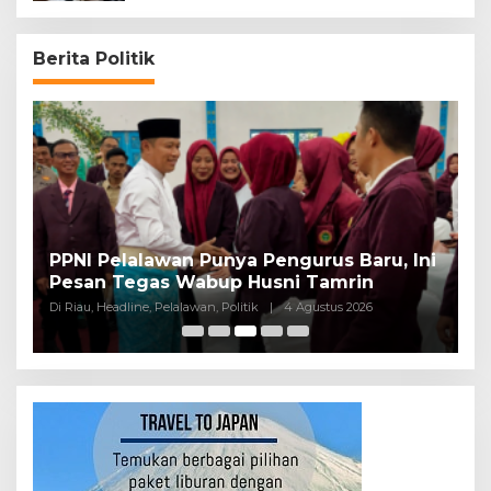
Berita Politik
PPNI Pelalawan Punya Pengurus Baru, Ini
B
Pesan Tegas Wabup Husni Tamrin
P
Di Riau, Headline, Pelalawan, Politik
|
4 Agustus 2026
Di