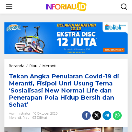
L
e
w
a
t
i
k
e
k
o
n
t
Beranda
/
Riau
/
Meranti
T
e
e
n
Tekan Angka Penularan Covid-19 di
k
a
Meranti, Fisipol Unri Usung Tema
n
‘Sosialisasi New Normal Life dan
A
Penerapan Pola Hidup Bersih dan
n
g
Sehat’
k
a
Administrator
10 Oktober 2020
Meranti
,
Riau
93 Dilihat
P
e
n