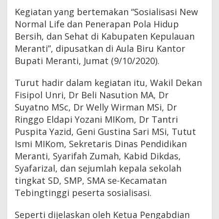
l
Kegiatan yang bertemakan “Sosialisasi New
i
Normal Life dan Penerapan Pola Hidup
s
a
Bersih, dan Sehat di Kabupaten Kepulauan
s
Meranti”, dipusatkan di Aula Biru Kantor
i
N
Bupati Meranti, Jumat (9/10/2020).
e
w
Turut hadir dalam kegiatan itu, Wakil Dekan
N
Fisipol Unri, Dr Beli Nasution MA, Dr
o
r
Suyatno MSc, Dr Welly Wirman MSi, Dr
m
Ringgo Eldapi Yozani MIKom, Dr Tantri
a
l
Puspita Yazid, Geni Gustina Sari MSi, Tutut
L
Ismi MIKom, Sekretaris Dinas Pendidikan
i
Meranti, Syarifah Zumah, Kabid Dikdas,
f
e
Syafarizal, dan sejumlah kepala sekolah
d
tingkat SD, SMP, SMA se-Kecamatan
a
n
Tebingtinggi peserta sosialisasi.
P
e
Seperti dijelaskan oleh Ketua Pengabdian
n