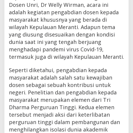
Dosen Unri, Dr Welly Wirman, acara ini
e
r
adalah kegiatan pengabdian dosen kepada
a
masyarakat khususnya yang berada di
p
a
wilayah Kepulauan Meranti. Adapun tema
n
yang diusung disesuaikan dengan kondisi
P
dunia saat ini yang tengah berjuang
o
l
menghadapi pandemi virus Covid-19,
a
termasuk juga di wilayah Kepulauan Meranti.
H
i
d
Seperti diketahui, pengabdian kepada
u
masyarakat adalah salah satu kewajiban
p
dosen sebagai sebuah kontribusi untuk
B
e
negeri. Penelitian dan pengabdian kepada
r
masyarakat merupakan elemen dari Tri
s
i
Dharma Perguruan Tinggi. Kedua elemen
h
tersebut menjadi aksi dari keterlibatan
d
perguruan tinggi dalam pembangunan dan
a
n
menghilangkan isolasi dunia akademik
S