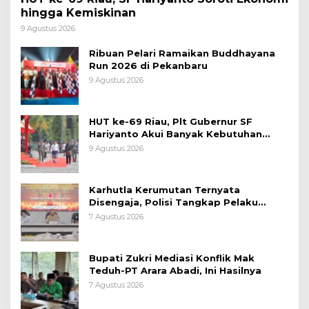
hingga Kemiskinan
9 Agustus 2026
Ribuan Pelari Ramaikan Buddhayana
Run 2026 di Pekanbaru
9 Agustus 2026
HUT ke-69 Riau, Plt Gubernur SF
Hariyanto Akui Banyak Kebutuhan
Warga Belum Terpenuhi
9 Agustus 2026
Karhutla Kerumutan Ternyata
Disengaja, Polisi Tangkap Pelaku
Pembakar Lahan
7 Agustus 2026
Bupati Zukri Mediasi Konflik Mak
Teduh-PT Arara Abadi, Ini Hasilnya
7 Agustus 2026