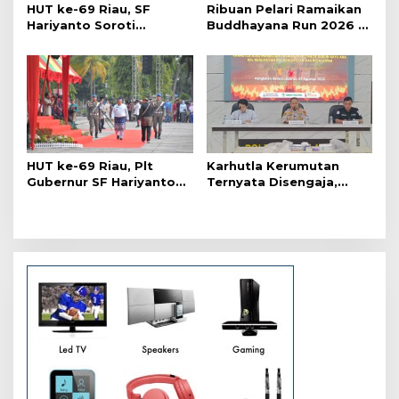
s
HUT ke-69 Riau, SF
Ribuan Pelari Ramaikan
Hariyanto Soroti
Buddhayana Run 2026 di
Ekonomi hingga
Pekanbaru
Kemiskinan
HUT ke-69 Riau, Plt
Karhutla Kerumutan
Gubernur SF Hariyanto
Ternyata Disengaja,
Akui Banyak Kebutuhan
Polisi Tangkap Pelaku
Warga Belum Terpenuhi
Pembakar Lahan