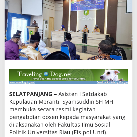
u
l
a
r
a
n
C
o
v
i
d
-
1
9
d
i
M
SELATPANJANG –
Asisten I Setdakab
e
Kepulauan Meranti, Syamsuddin SH MH
r
a
membuka secara resmi kegiatan
n
pengabdian dosen kepada masyarakat yang
t
dilaksanakan oleh Fakultas Ilmu Sosial
i
,
Politik Universitas Riau (Fisipol Unri).
F