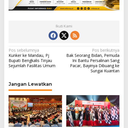
Ikuti Kami
N
Pos sebelumnya
Pos berikutnya
Kunker ke Mandau, Pj
Bak Seorang Bidan, Pemuda
a
Bupati Bengkalis Tinjau
Ini Bantu Persalinan Sang
Sejumlah Fasilitas Umum
Pacar, Bayinya Dibuang ke
v
Sungai Kuantan
i
g
Jangan Lewatkan
a
s
i
p
o