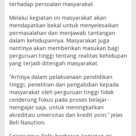
terhadap persoalan masyarakat.
e
h
a
Melalui kegiatan ini masyarakat akan
t
mendapatkan bekal untuk menyelesaikan
'
permasalahan dan menjawab tantangan
dalam kehidupannya. Masyarakat juga
nantinya akan memberikan masukan bagi
perguruan tinggi tentang realitas kehidupan
yang terjadi ditengah masyarakat.
“Artinya dalam pelaksanaan pendidikan
tinggi, penelitian dan pengabdian kepada
masyarakat oleh perguruan tinggi tidak
cenderung fokus pada proses belajar-
mengajar saja, untuk meningkatkan
akreditasi unversitas dan kredit poin,” jelas
Beli Nasution.
Selanjutnya Belly berharap kegiatan ini