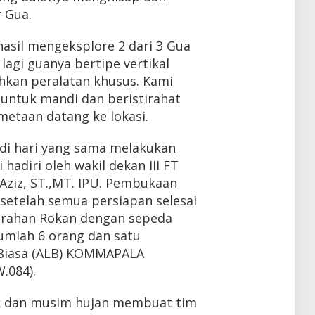
r Gua.
hasil mengeksplore 2 dari 3 Gua
lagi guanya bertipe vertikal
kan peralatan khusus. Kami
 untuk mandi dan beristirahat
etaan datang ke lokasi.
di hari yang sama melakukan
adiri oleh wakil dekan III FT
l Aziz, ST.,MT. IPU. Pembukaan
setelah semua persiapan selesai
urahan Rokan dengan sepeda
umlah 6 orang dan satu
 Biasa (ALB) KOMMAPALA
W.084).
ak dan musim hujan membuat tim