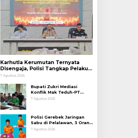
Karhutla Kerumutan Ternyata
Disengaja, Polisi Tangkap Pelaku
Pembakar Lahan
7 Agustus 2026
Bupati Zukri Mediasi
Konflik Mak Teduh-PT
Arara Abadi, Ini Hasilnya
7 Agustus 2026
Polisi Gerebek Jaringan
Sabu di Pelalawan, 3 Orang
Ditangkap
7 Agustus 2026