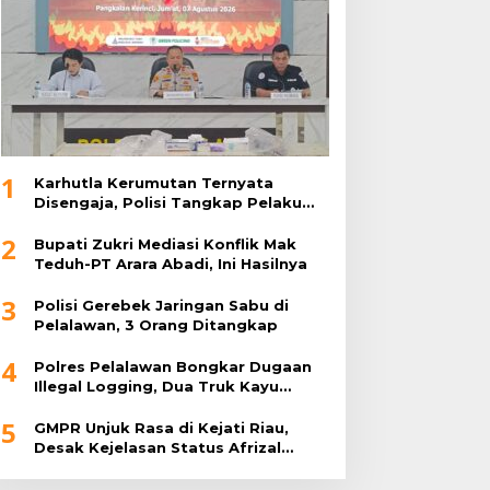
1
Karhutla Kerumutan Ternyata
Disengaja, Polisi Tangkap Pelaku
Pembakar Lahan
2
Bupati Zukri Mediasi Konflik Mak
Teduh-PT Arara Abadi, Ini Hasilnya
3
Polisi Gerebek Jaringan Sabu di
Pelalawan, 3 Orang Ditangkap
4
Polres Pelalawan Bongkar Dugaan
Illegal Logging, Dua Truk Kayu
Tanpa Dokumen Diamankan
5
GMPR Unjuk Rasa di Kejati Riau,
Desak Kejelasan Status Afrizal
Sintong