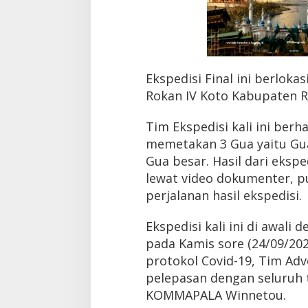
g
a
Ekspedisi Final ini berlok
Rokan IV Koto Kabupaten 
Tim Ekspedisi kali ini ber
memetakan 3 Gua yaitu Gu
Gua besar. Hasil dari eksped
lewat video dokumenter, pub
perjalanan hasil ekspedisi.
Ekspedisi kali ini di awal
pada Kamis sore (24/09/20
protokol Covid-19, Tim Adv
pelepasan dengan seluruh 
KOMMAPALA Winnetou.