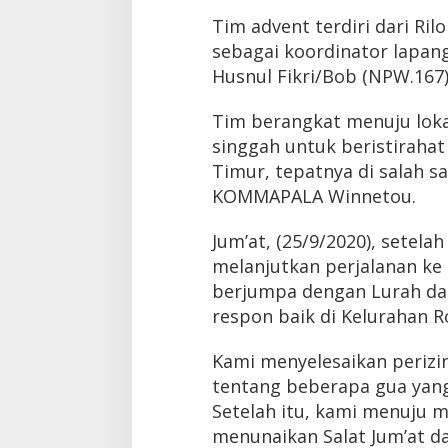
Tim advent terdiri dari Ri
sebagai koordinator lapang
Husnul Fikri/Bob (NPW.167)
Tim berangkat menuju lok
singgah untuk beristiraha
Timur, tepatnya di salah 
KOMMAPALA Winnetou.
Jum’at, (25/9/2020), setela
melanjutkan perjalanan ke
berjumpa dengan Lurah da
respon baik di Kelurahan R
Kami menyelesaikan periz
tentang beberapa gua yang
Setelah itu, kami menuju m
menunaikan Salat Jum’at da