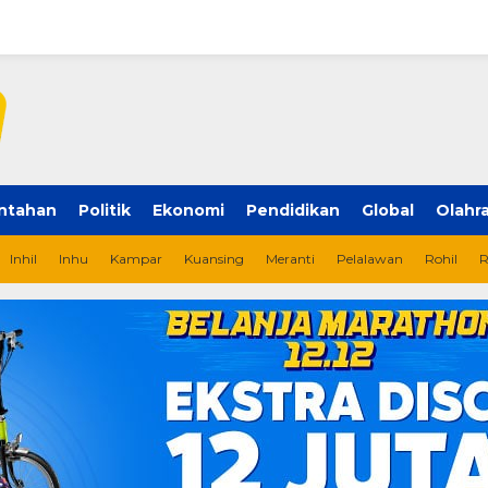
ntahan
Politik
Ekonomi
Pendidikan
Global
Olahr
Inhil
Inhu
Kampar
Kuansing
Meranti
Pelalawan
Rohil
R