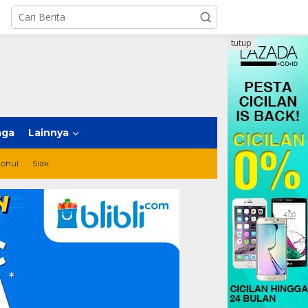
tutup
aga
Lainnya
ohul
Siak