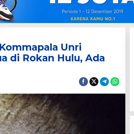
m Kommapala Unri
a di Rokan Hulu, Ada