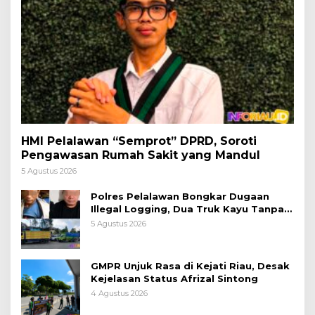
HMI Pelalawan “Semprot” DPRD, Soroti
Pengawasan Rumah Sakit yang Mandul
5 Agustus 2026
Polres Pelalawan Bongkar Dugaan
Illegal Logging, Dua Truk Kayu Tanpa
Dokumen Diamankan
5 Agustus 2026
GMPR Unjuk Rasa di Kejati Riau, Desak
Kejelasan Status Afrizal Sintong
4 Agustus 2026