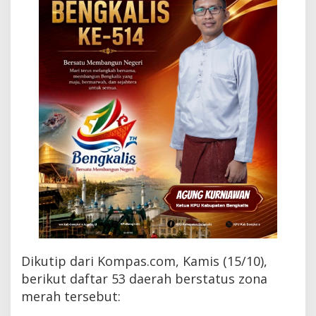
r
a
h
C
o
v
i
d
-
1
9
Dikutip dari Kompas.com, Kamis (15/10),
berikut daftar 53 daerah berstatus zona
merah tersebut: