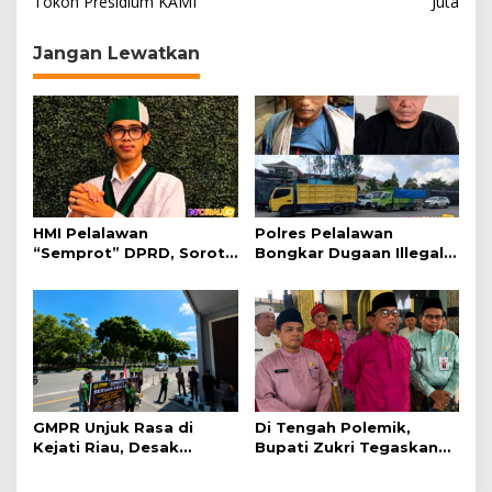
Tokoh Presidium KAMI
Juta
v
i
Jangan Lewatkan
g
a
s
i
p
o
HMI Pelalawan
Polres Pelalawan
s
“Semprot” DPRD, Soroti
Bongkar Dugaan Illegal
Pengawasan Rumah
Logging, Dua Truk Kayu
Sakit yang Mandul
Tanpa Dokumen
Diamankan
GMPR Unjuk Rasa di
Di Tengah Polemik,
Kejati Riau, Desak
Bupati Zukri Tegaskan
Kejelasan Status Afrizal
Salat ASN Bukan
Sintong
Paksaan