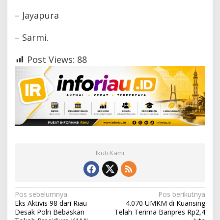
– Jayapura
– Sarmi.
Post Views:
88
Ikuti Kami
N
Pos sebelumnya
Pos berikutnya
Eks Aktivis 98 dari Riau
4.070 UMKM di Kuansing
a
Desak Polri Bebaskan
Telah Terima Banpres Rp2,4