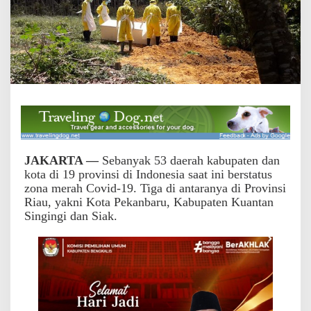
i
a
u
S
a
a
t
I
n
i
B
e
r
JAKARTA —
Sebanyak 53 daerah kabupaten dan
s
kota di 19 provinsi di Indonesia saat ini berstatus
t
zona merah Covid-19. Tiga di antaranya di Provinsi
a
Riau, yakni Kota Pekanbaru, Kabupaten Kuantan
t
Singingi dan Siak.
u
s
Z
o
n
a
M
e