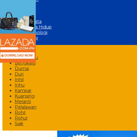
Global
Olahraga
Lainnya
Wisata
Gaya Hidup
Teknologi
Opini
Riau
Pekanbaru
Bengkalis
Dumai
Duri
Inhil
Inhu
Kampar
Kuansing
Meranti
Pelalawan
Rohil
Rohul
Siak