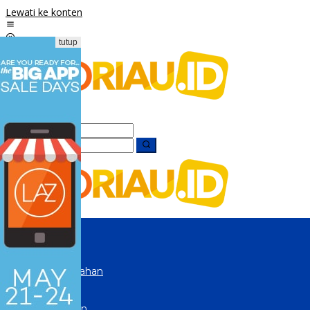
Lewati ke konten
tutup
Beranda
Peristiwa
Hukrim
Pemerintahan
Politik
Ekonomi
Pendidikan