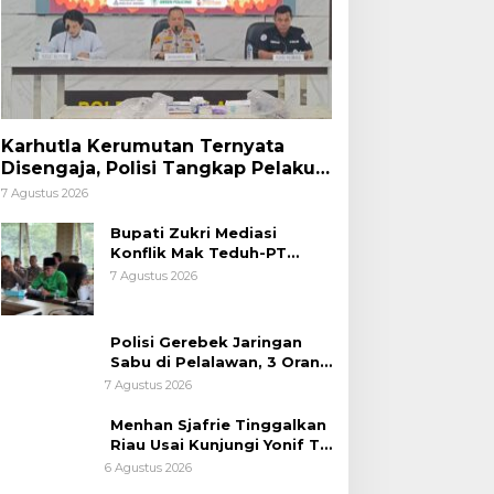
Karhutla Kerumutan Ternyata
Disengaja, Polisi Tangkap Pelaku
Pembakar Lahan
7 Agustus 2026
Bupati Zukri Mediasi
Konflik Mak Teduh-PT
Arara Abadi, Ini Hasilnya
7 Agustus 2026
Polisi Gerebek Jaringan
Sabu di Pelalawan, 3 Orang
Ditangkap
7 Agustus 2026
Menhan Sjafrie Tinggalkan
Riau Usai Kunjungi Yonif TP
di Wilayah Kodam
6 Agustus 2026
XIX/Tuanku Tambusai