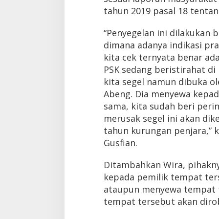
tahun 2019 pasal 18 tenta
“Penyegelan ini dilakukan
dimana adanya indikasi pra
kita cek ternyata benar ad
PSK sedang beristirahat di 
kita segel namun dibuka o
Abeng. Dia menyewa kepada
sama, kita sudah beri pering
merusak segel ini akan dik
tahun kurungan penjara,” 
Gusfian.
Ditambahkan Wira, pihakn
kepada pemilik tempat te
ataupun menyewa tempat t
tempat tersebut akan diro