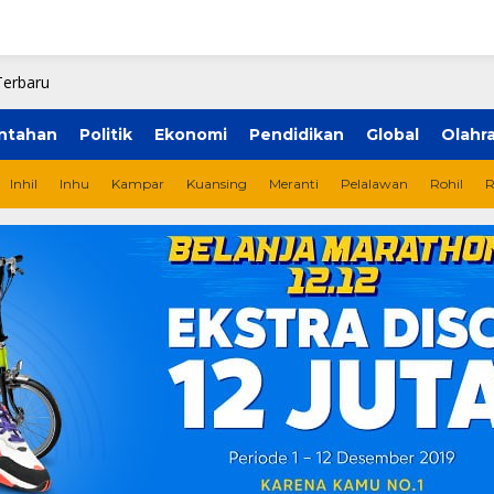
ntahan
Politik
Ekonomi
Pendidikan
Global
Olahr
Inhil
Inhu
Kampar
Kuansing
Meranti
Pelalawan
Rohil
R