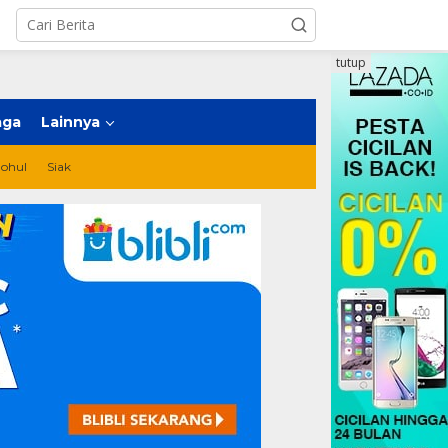
tutup
aga
Lainnya
ohul
Siak