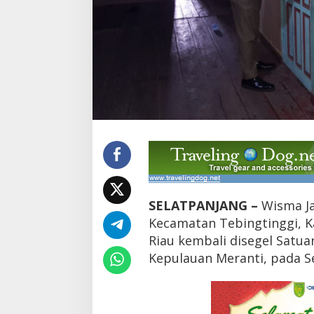
s
e
g
e
l
S
a
t
p
o
l
-
P
P
K
e
SELATPANJANG –
Wisma Ja
p
Kecamatan Tebingtinggi, 
u
l
Riau kembali disegel Satua
a
Kepulauan Meranti, pada Se
u
a
n
M
e