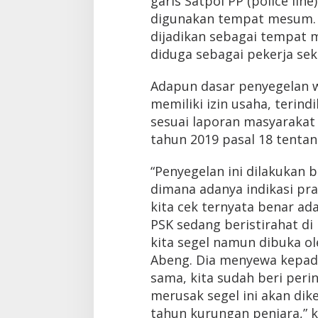
garis Satpol PP (police lin
digunakan tempat mesum. D
dijadikan sebagai tempat
diduga sebagai pekerja sek
Adapun dasar penyegelan w
memiliki izin usaha, terind
sesuai laporan masyaraka
tahun 2019 pasal 18 tenta
“Penyegelan ini dilakukan
dimana adanya indikasi pra
kita cek ternyata benar ad
PSK sedang beristirahat di 
kita segel namun dibuka o
Abeng. Dia menyewa kepada
sama, kita sudah beri pering
merusak segel ini akan dik
tahun kurungan penjara,” 