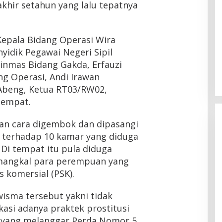
akhir setahun yang lalu tepatnya
Kepala Bidang Operasi Wira
yidik Pegawai Negeri Sipil
Binmas Bidang Gakda, Erfauzi
ng Operasi, Andi Irawan
 Abeng, Ketua RT03/RW02,
tempat.
an cara digembok dan dipasangi
e) terhadap 10 kamar yang diduga
i tempat itu pula diduga
 mangkal para perempuan yang
s komersial (PSK).
isma tersebut yakni tidak
ikasi adanya praktek prostitusi
t yang melanggar Perda Nomor 5