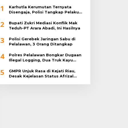
1
Karhutla Kerumutan Ternyata
Disengaja, Polisi Tangkap Pelaku
Pembakar Lahan
2
Bupati Zukri Mediasi Konflik Mak
Teduh-PT Arara Abadi, Ini Hasilnya
3
Polisi Gerebek Jaringan Sabu di
Pelalawan, 3 Orang Ditangkap
4
Polres Pelalawan Bongkar Dugaan
Illegal Logging, Dua Truk Kayu
Tanpa Dokumen Diamankan
5
GMPR Unjuk Rasa di Kejati Riau,
Desak Kejelasan Status Afrizal
Sintong