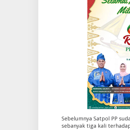
r
a
n
t
i
Sebelumnya Satpol PP sud
sebanyak tiga kali terhada