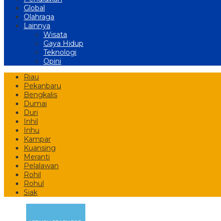
Global
Olahraga
Lainnya
Wisata
Gaya Hidup
Teknologi
Opini
Riau
Pekanbaru
Bengkalis
Dumai
Duri
Inhil
Inhu
Kampar
Kuansing
Meranti
Pelalawan
Rohil
Rohul
Siak