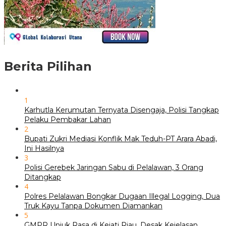
Berita Pilihan
1
Karhutla Kerumutan Ternyata Disengaja, Polisi Tangkap
Pelaku Pembakar Lahan
2
Bupati Zukri Mediasi Konflik Mak Teduh-PT Arara Abadi,
Ini Hasilnya
3
Polisi Gerebek Jaringan Sabu di Pelalawan, 3 Orang
Ditangkap
4
Polres Pelalawan Bongkar Dugaan Illegal Logging, Dua
Truk Kayu Tanpa Dokumen Diamankan
5
GMPR Unjuk Rasa di Kejati Riau, Desak Kejelasan