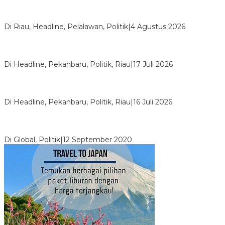
PPNI Pelalawan Punya Pengurus Baru, Ini Pesan Tegas
Wabup Husni Tamrin
Di Riau, Headline, Pelalawan, Politik
|
4 Agustus 2026
Bentrok Pendukung Dua Kader Golkar Pecah di DPRD Riau,
Ini Kronologinya
Di Headline, Pekanbaru, Politik, Riau
|
17 Juli 2026
LPPMI Resmi Lantik 150 Pengurus DPP, DPW dan DPD di
Pekanbaru
Di Headline, Pekanbaru, Politik, Riau
|
16 Juli 2026
Digembosi Orang Dalam, Ada Menteri Yang Ingin Ambil Alih
Kekuasaan Dari Jokowi
Di Global, Politik
|
12 September 2020