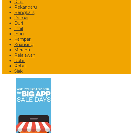
Riau
Pekanbaru
Bengkalis
Dumai
Duri
Inhil
Inhu
Kampar
Kuansing
Meranti
Pelalawan
Rohil
Rohul
Siak