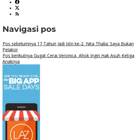
Navigasi pos
Pos sebelumnya
17 Tahun Jadi Istri ke-2, Nita Thalia: Saya Bukan
Pelakor
Pos berikutnya
Gugat Cerai Veronica, Ahok Ingin Hak Asuh Ketiga
Anaknya