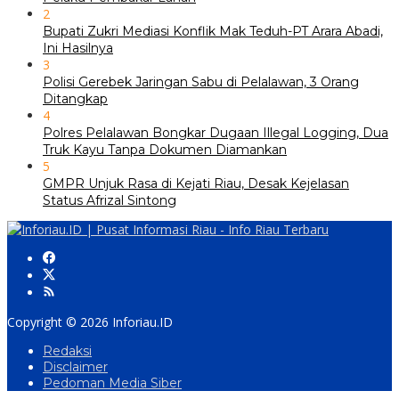
2
Bupati Zukri Mediasi Konflik Mak Teduh-PT Arara Abadi,
Ini Hasilnya
3
Polisi Gerebek Jaringan Sabu di Pelalawan, 3 Orang
Ditangkap
4
Polres Pelalawan Bongkar Dugaan Illegal Logging, Dua
Truk Kayu Tanpa Dokumen Diamankan
5
GMPR Unjuk Rasa di Kejati Riau, Desak Kejelasan
Status Afrizal Sintong
Copyright © 2026 Inforiau.ID
Redaksi
Disclaimer
Pedoman Media Siber