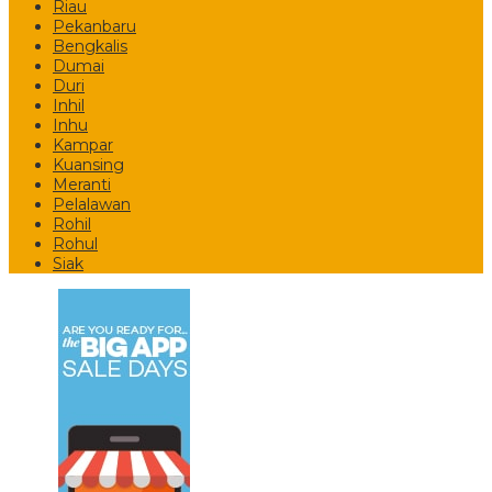
Riau
Pekanbaru
Bengkalis
Dumai
Duri
Inhil
Inhu
Kampar
Kuansing
Meranti
Pelalawan
Rohil
Rohul
Siak