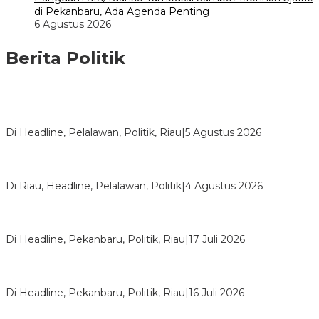
di Pekanbaru, Ada Agenda Penting
6 Agustus 2026
Berita Politik
HMI Pelalawan “Semprot” DPRD, Soroti Pengawasan Rumah
Sakit yang Mandul
Di Headline, Pelalawan, Politik, Riau
|
5 Agustus 2026
PPNI Pelalawan Punya Pengurus Baru, Ini Pesan Tegas
Wabup Husni Tamrin
Di Riau, Headline, Pelalawan, Politik
|
4 Agustus 2026
Bentrok Pendukung Dua Kader Golkar Pecah di DPRD Riau,
Ini Kronologinya
Di Headline, Pekanbaru, Politik, Riau
|
17 Juli 2026
LPPMI Resmi Lantik 150 Pengurus DPP, DPW dan DPD di
Pekanbaru
Di Headline, Pekanbaru, Politik, Riau
|
16 Juli 2026