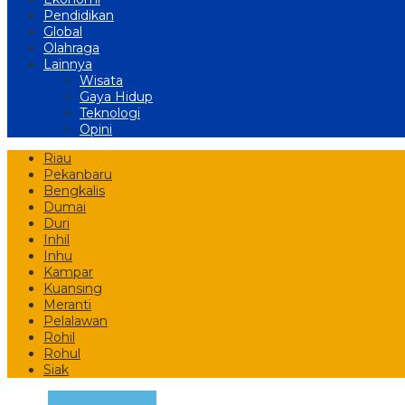
Pendidikan
Global
Olahraga
Lainnya
Wisata
Gaya Hidup
Teknologi
Opini
Riau
Pekanbaru
Bengkalis
Dumai
Duri
Inhil
Inhu
Kampar
Kuansing
Meranti
Pelalawan
Rohil
Rohul
Siak