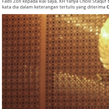
Fadli Zon kepada kiai saya, KH Yahya Cholil Staquf 
kata dia dalam keterangan tertulis yang diterima