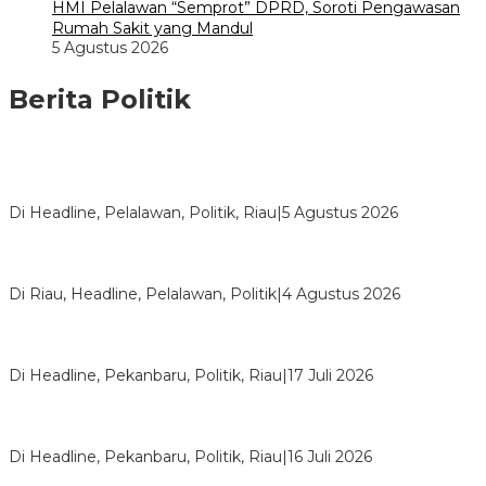
HMI Pelalawan “Semprot” DPRD, Soroti Pengawasan
Rumah Sakit yang Mandul
5 Agustus 2026
Berita Politik
HMI Pelalawan “Semprot” DPRD, Soroti Pengawasan Rumah
Sakit yang Mandul
Di Headline, Pelalawan, Politik, Riau
|
5 Agustus 2026
PPNI Pelalawan Punya Pengurus Baru, Ini Pesan Tegas
Wabup Husni Tamrin
Di Riau, Headline, Pelalawan, Politik
|
4 Agustus 2026
Bentrok Pendukung Dua Kader Golkar Pecah di DPRD Riau,
Ini Kronologinya
Di Headline, Pekanbaru, Politik, Riau
|
17 Juli 2026
LPPMI Resmi Lantik 150 Pengurus DPP, DPW dan DPD di
Pekanbaru
Di Headline, Pekanbaru, Politik, Riau
|
16 Juli 2026