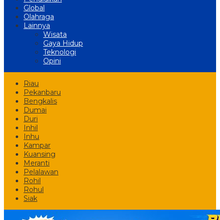
Global
Olahraga
Lainnya
Wisata
Gaya Hidup
Teknologi
Opini
Riau
Pekanbaru
Bengkalis
Dumai
Duri
Inhil
Inhu
Kampar
Kuansing
Meranti
Pelalawan
Rohil
Rohul
Siak