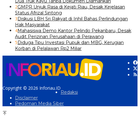
Dua Truk Kayu Tanpa Dokumen Diamankan
2
GMPR Unjuk Rasa di Kejati Riau, Desak Kejelasan
Status Afrizal Sintong
3
Diskusi LBH Sri Rakyat di Inhil Bahas Perlindungan
Hak Masyarakat
4
Mahasiswa Demo Kantor Pelindo Pekanbaru, Desak
Audit Perizinan Perusahaan di Perawang
5
Diduga Tipu Investasi Pupuk dan MBG, Kerugian
Korban di Pelalawan Rp2 Miliar
Copyright © 2026 Inforiau.ID
Redaksi
Disclaimer
Pedoman Media Siber