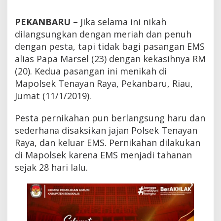
i
h
PEKANBARU –
Jika selama ini nikah
I
n
dilangsungkan dengan meriah dan penuh
i
dengan pesta, tapi tidak bagi pasangan EMS
M
alias Papa Marsel (23) dengan kekasihnya RM
e
n
(20). Kedua pasangan ini menikah di
i
Mapolsek Tenayan Raya, Pekanbaru, Riau,
k
a
Jumat (11/1/2019).
h
d
Pesta pernikahan pun berlangsung haru dan
i
P
sederhana disaksikan jajan Polsek Tenayan
o
Raya, dan keluar EMS. Pernikahan dilakukan
l
di Mapolsek karena EMS menjadi tahanan
s
e
sejak 28 hari lalu.
k
T
e
n
a
y