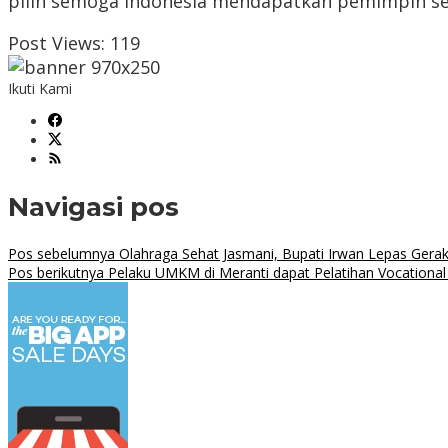
pilih semoga Indonesia mendapatkan pemimpin sesu
Post Views:
119
Ikuti Kami
Navigasi pos
Pos sebelumnya
Olahraga Sehat Jasmani, Bupati Irwan Lepas Gerak
Pos berikutnya
Pelaku UMKM di Meranti dapat Pelatihan Vocationa