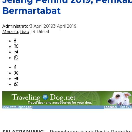
Bermartabat
Administrator
3 April 2019
3 April 2019
Meranti
,
Riau
119 Dilihat
SELATPANJANG –
Penyelenggaraan Pesta Demokrasi