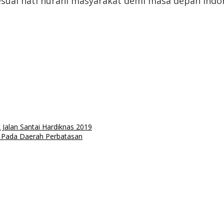
ai hati nurani masyarakat demi masa depan Indonesi
 Jalan Santai Hardiknas 2019
l Pada Daerah Perbatasan