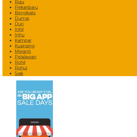
Riau
Pekanbaru
Bengkalis
Dumai
Duri
Inhil
Inhu
Kampar
Kuansing
Meranti
Pelalawan
Rohil
Rohul
Siak