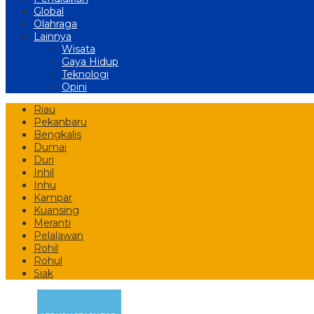
Global
Olahraga
Lainnya
Wisata
Gaya Hidup
Teknologi
Opini
Riau
Pekanbaru
Bengkalis
Dumai
Duri
Inhil
Inhu
Kampar
Kuansing
Meranti
Pelalawan
Rohil
Rohul
Siak