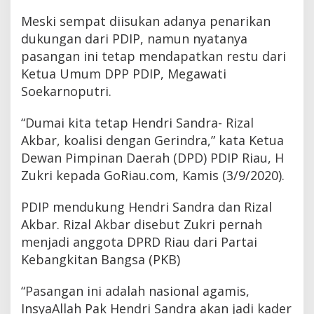
A
Meski sempat diisukan adanya penarikan
k
b
dukungan dari PDIP, namun nyatanya
a
pasangan ini tetap mendapatkan restu dari
r
Ketua Umum DPP PDIP, Megawati
Soekarnoputri.
“Dumai kita tetap Hendri Sandra- Rizal
Akbar, koalisi dengan Gerindra,” kata Ketua
Dewan Pimpinan Daerah (DPD) PDIP Riau, H
Zukri kepada GoRiau.com, Kamis (3/9/2020).
PDIP mendukung Hendri Sandra dan Rizal
Akbar. Rizal Akbar disebut Zukri pernah
menjadi anggota DPRD Riau dari Partai
Kebangkitan Bangsa (PKB)
“Pasangan ini adalah nasional agamis,
InsyaAllah Pak Hendri Sandra akan jadi kader