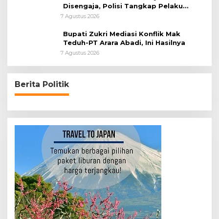
Disengaja, Polisi Tangkap Pelaku
Pembakar Lahan
7 Agustus 2026
Bupati Zukri Mediasi Konflik Mak
Teduh-PT Arara Abadi, Ini Hasilnya
7 Agustus 2026
Berita Politik