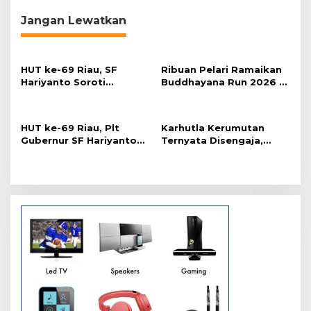
g
Jangan Lewatkan
a
s
i
HUT ke-69 Riau, SF
Ribuan Pelari Ramaikan
p
Hariyanto Soroti
Buddhayana Run 2026 di
Ekonomi hingga
Pekanbaru
o
Kemiskinan
s
HUT ke-69 Riau, Plt
Karhutla Kerumutan
Gubernur SF Hariyanto
Ternyata Disengaja,
Akui Banyak Kebutuhan
Polisi Tangkap Pelaku
Warga Belum Terpenuhi
Pembakar Lahan