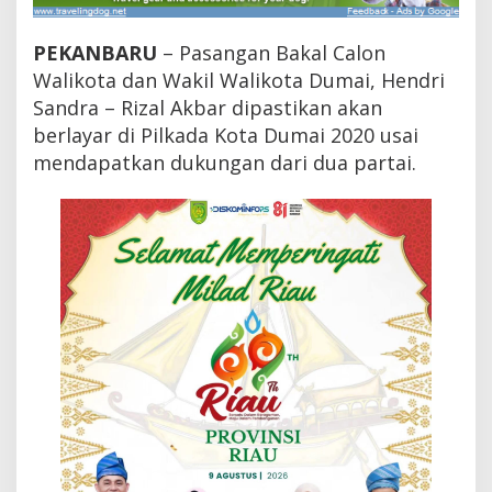
0
2
0
PEKANBARU
– Pasangan Bakal Calon
,
Walikota dan Wakil Walikota Dumai, Hendri
M
Sandra – Rizal Akbar dipastikan akan
e
g
berlayar di Pilkada Kota Dumai 2020 usai
a
mendapatkan dukungan dari dua partai.
w
a
t
i
-
P
r
a
b
o
w
o
S
e
p
a
k