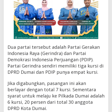
a
t
U
s
u
n
g
H
e
n
Dua partai tersebut adalah Partai Gerakan
d
r
Indonesia Raya (Gerindra) dan Partai
i
Demokrasi Indonesia Perjuangan (PDIP).
S
Partai Gerindra sendiri memiliki tiga kursi di
a
n
DPRD Dumai dan PDIP punya empat kursi.
d
r
Jika digabungkan, pasangan ini akan
a
-
berlayar dengan total 7 kursi. Sementara
R
syarat untuk melaju ke Pilkada Dumai adalah
i
6 kursi, 20 persen dari total 30 anggota
z
a
DPRD Kota Dumai.
l