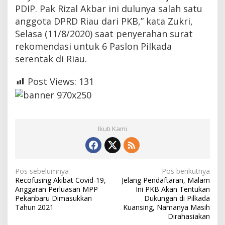
PDIP. Pak Rizal Akbar ini dulunya salah satu
anggota DPRD Riau dari PKB,” kata Zukri,
Selasa (11/8/2020) saat penyerahan surat
rekomendasi untuk 6 Paslon Pilkada
serentak di Riau.
Post Views:
131
Ikuti Kami
N
Pos sebelumnya
Pos berikutnya
Recofusing Akibat Covid-19,
Jelang Pendaftaran, Malam
a
Anggaran Perluasan MPP
Ini PKB Akan Tentukan
Pekanbaru Dimasukkan
Dukungan di Pilkada
v
Tahun 2021
Kuansing, Namanya Masih
i
Dirahasiakan