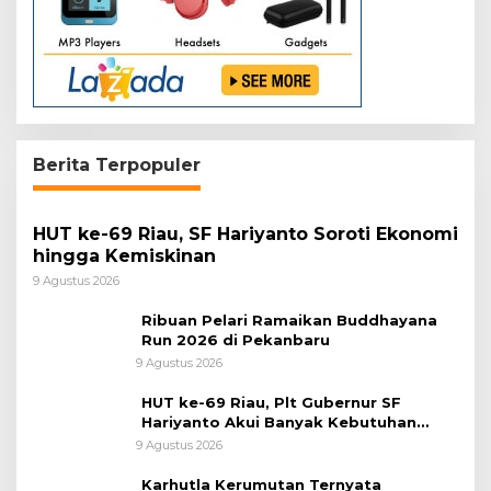
Berita Terpopuler
HUT ke-69 Riau, SF Hariyanto Soroti Ekonomi
hingga Kemiskinan
9 Agustus 2026
Ribuan Pelari Ramaikan Buddhayana
Run 2026 di Pekanbaru
9 Agustus 2026
HUT ke-69 Riau, Plt Gubernur SF
Hariyanto Akui Banyak Kebutuhan
Warga Belum Terpenuhi
9 Agustus 2026
Karhutla Kerumutan Ternyata