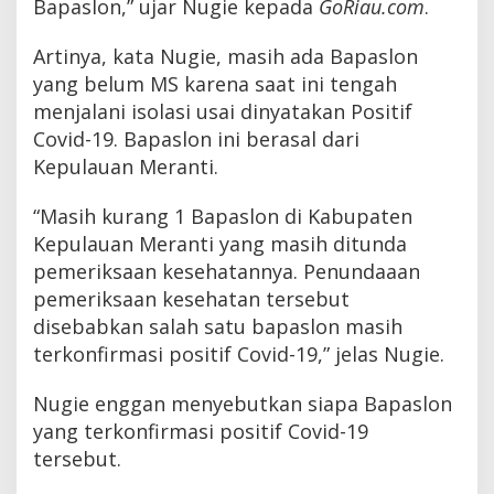
Bapaslon,” ujar Nugie kepada
GoRiau.com
.
h
a
Artinya, kata Nugie, masih ada Bapaslon
t
a
yang belum MS karena saat ini tengah
n
menjalani isolasi usai dinyatakan Positif
,
K
Covid-19. Bapaslon ini berasal dari
e
Kepulauan Meranti.
c
u
a
“Masih kurang 1 Bapaslon di Kabupaten
l
Kepulauan Meranti yang masih ditunda
i
pemeriksaan kesehatannya. Penundaaan
y
a
pemeriksaan kesehatan tersebut
n
disebabkan salah satu bapaslon masih
g
terkonfirmasi positif Covid-19,” jelas Nugie.
P
o
s
Nugie enggan menyebutkan siapa Bapaslon
i
yang terkonfirmasi positif Covid-19
t
i
tersebut.
f
C