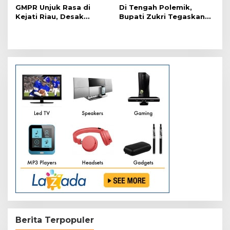
GMPR Unjuk Rasa di
Di Tengah Polemik,
Kejati Riau, Desak
Bupati Zukri Tegaskan
Kejelasan Status Afrizal
Salat ASN Bukan
Sintong
Paksaan
Berita Terpopuler