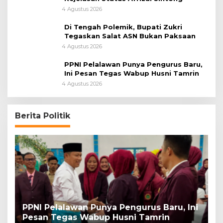
4 Agustus 2026
Di Tengah Polemik, Bupati Zukri
Tegaskan Salat ASN Bukan Paksaan
4 Agustus 2026
PPNI Pelalawan Punya Pengurus Baru,
Ini Pesan Tegas Wabup Husni Tamrin
4 Agustus 2026
Berita Politik
PPNI Pelalawan Punya Pengurus Baru, Ini
B
Pesan Tegas Wabup Husni Tamrin
P