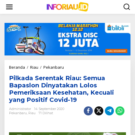
L
e
w
a
t
i
k
e
k
o
n
t
Beranda
/
Riau
/
Pekanbaru
P
e
i
n
Pilkada Serentak Riau: Semua
l
k
Bapaslon Dinyatakan Lolos
a
Pemeriksaan Kesehatan, Kecuali
d
yang Positif Covid-19
a
S
Administrator
14 September 2020
e
Pekanbaru
,
Riau
71 Dilihat
r
e
n
t