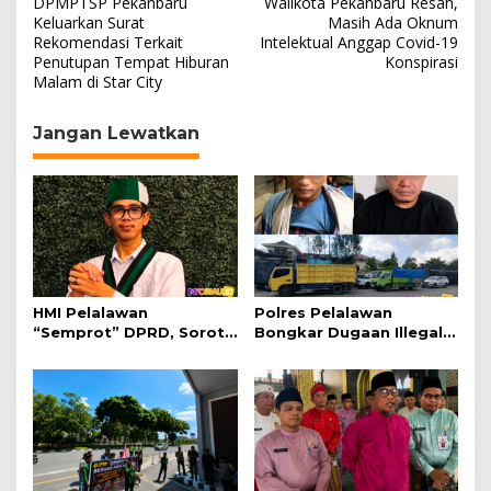
DPMPTSP Pekanbaru
Walikota Pekanbaru Resah,
a
Keluarkan Surat
Masih Ada Oknum
Rekomendasi Terkait
Intelektual Anggap Covid-19
v
Penutupan Tempat Hiburan
Konspirasi
i
Malam di Star City
g
Jangan Lewatkan
a
s
i
p
o
s
HMI Pelalawan
Polres Pelalawan
“Semprot” DPRD, Soroti
Bongkar Dugaan Illegal
Pengawasan Rumah
Logging, Dua Truk Kayu
Sakit yang Mandul
Tanpa Dokumen
Diamankan