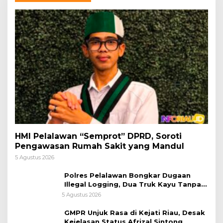
HMI Pelalawan “Semprot” DPRD, Soroti
Pengawasan Rumah Sakit yang Mandul
5 Agustus 2026
Polres Pelalawan Bongkar Dugaan
Illegal Logging, Dua Truk Kayu Tanpa
Dokumen Diamankan
5 Agustus 2026
GMPR Unjuk Rasa di Kejati Riau, Desak
Kejelasan Status Afrizal Sintong