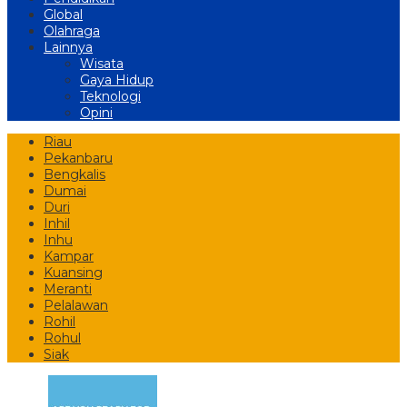
Global
Olahraga
Lainnya
Wisata
Gaya Hidup
Teknologi
Opini
Riau
Pekanbaru
Bengkalis
Dumai
Duri
Inhil
Inhu
Kampar
Kuansing
Meranti
Pelalawan
Rohil
Rohul
Siak