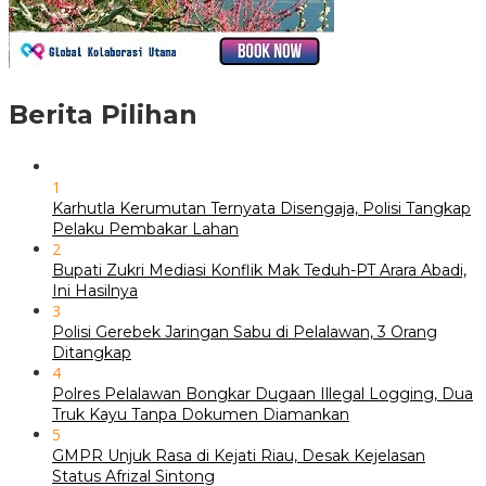
Berita Pilihan
1
Karhutla Kerumutan Ternyata Disengaja, Polisi Tangkap
Pelaku Pembakar Lahan
2
Bupati Zukri Mediasi Konflik Mak Teduh-PT Arara Abadi,
Ini Hasilnya
3
Polisi Gerebek Jaringan Sabu di Pelalawan, 3 Orang
Ditangkap
4
Polres Pelalawan Bongkar Dugaan Illegal Logging, Dua
Truk Kayu Tanpa Dokumen Diamankan
5
GMPR Unjuk Rasa di Kejati Riau, Desak Kejelasan
Status Afrizal Sintong