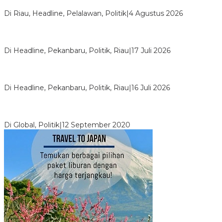
Wabup Husni Tamrin
Di Riau, Headline, Pelalawan, Politik
|
4 Agustus 2026
Bentrok Pendukung Dua Kader Golkar Pecah di DPRD Riau,
Ini Kronologinya
Di Headline, Pekanbaru, Politik, Riau
|
17 Juli 2026
LPPMI Resmi Lantik 150 Pengurus DPP, DPW dan DPD di
Pekanbaru
Di Headline, Pekanbaru, Politik, Riau
|
16 Juli 2026
Digembosi Orang Dalam, Ada Menteri Yang Ingin Ambil Alih
Kekuasaan Dari Jokowi
Di Global, Politik
|
12 September 2020