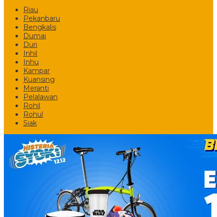
Riau
Pekanbaru
Bengkalis
Dumai
Duri
Inhil
Inhu
Kampar
Kuansing
Meranti
Pelalawan
Rohil
Rohul
Siak