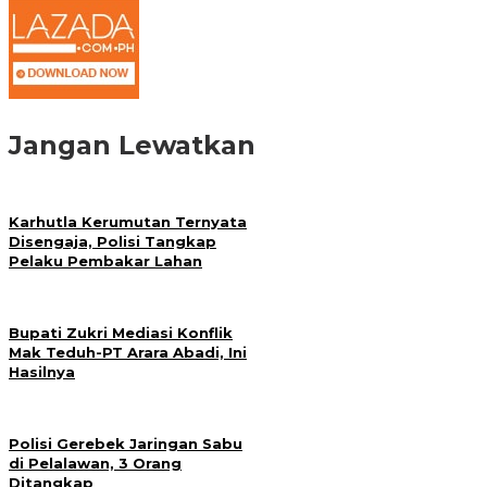
Jangan Lewatkan
Karhutla Kerumutan Ternyata
Disengaja, Polisi Tangkap
Pelaku Pembakar Lahan
Bupati Zukri Mediasi Konflik
Mak Teduh-PT Arara Abadi, Ini
Hasilnya
Polisi Gerebek Jaringan Sabu
di Pelalawan, 3 Orang
Ditangkap