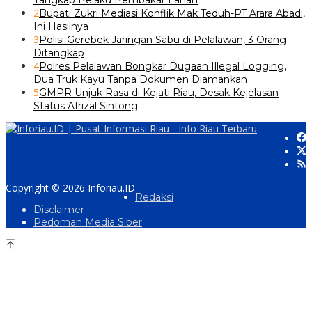
Tangkap Pelaku Pembakar Lahan
2
Bupati Zukri Mediasi Konflik Mak Teduh-PT Arara Abadi,
Ini Hasilnya
3
Polisi Gerebek Jaringan Sabu di Pelalawan, 3 Orang
Ditangkap
4
Polres Pelalawan Bongkar Dugaan Illegal Logging,
Dua Truk Kayu Tanpa Dokumen Diamankan
5
GMPR Unjuk Rasa di Kejati Riau, Desak Kejelasan
Status Afrizal Sintong
Copyright © 2026 Inforiau.ID
Redaksi
Disclaimer
Pedoman Media Siber