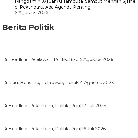
Pangdam XIX/Tuanku Tambusai Sambut Menhan Sjafrie
di Pekanbaru, Ada Agenda Penting
6 Agustus 2026
Berita Politik
HMI Pelalawan “Semprot” DPRD, Soroti Pengawasan Rumah
Sakit yang Mandul
Di Headline, Pelalawan, Politik, Riau
|
5 Agustus 2026
PPNI Pelalawan Punya Pengurus Baru, Ini Pesan Tegas
Wabup Husni Tamrin
Di Riau, Headline, Pelalawan, Politik
|
4 Agustus 2026
Bentrok Pendukung Dua Kader Golkar Pecah di DPRD Riau,
Ini Kronologinya
Di Headline, Pekanbaru, Politik, Riau
|
17 Juli 2026
LPPMI Resmi Lantik 150 Pengurus DPP, DPW dan DPD di
Pekanbaru
Di Headline, Pekanbaru, Politik, Riau
|
16 Juli 2026