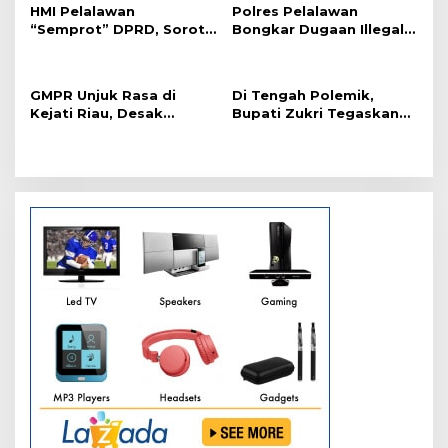
i
HMI Pelalawan
Polres Pelalawan
p
“Semprot” DPRD, Soroti
Bongkar Dugaan Illegal
Pengawasan Rumah
Logging, Dua Truk Kayu
o
Sakit yang Mandul
Tanpa Dokumen
s
Diamankan
GMPR Unjuk Rasa di
Di Tengah Polemik,
Kejati Riau, Desak
Bupati Zukri Tegaskan
Kejelasan Status Afrizal
Salat ASN Bukan
Sintong
Paksaan