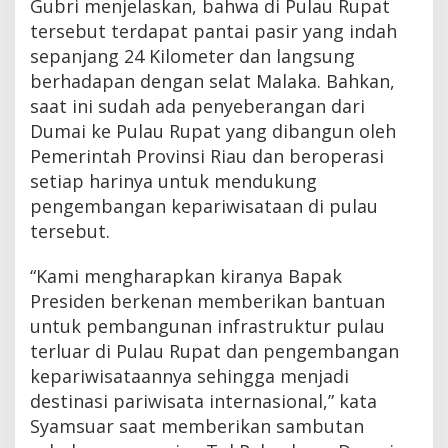
Gubri menjelaskan, bahwa di Pulau Rupat
n
tersebut terdapat pantai pasir yang indah
f
r
sepanjang 24 Kilometer dan langsung
a
berhadapan dengan selat Malaka. Bahkan,
s
t
saat ini sudah ada penyeberangan dari
r
Dumai ke Pulau Rupat yang dibangun oleh
u
Pemerintah Provinsi Riau dan beroperasi
k
t
setiap harinya untuk mendukung
u
pengembangan kepariwisataan di pulau
r
tersebut.
P
u
l
“Kami mengharapkan kiranya Bapak
a
Presiden berkenan memberikan bantuan
u
T
untuk pembangunan infrastruktur pulau
e
terluar di Pulau Rupat dan pengembangan
r
l
kepariwisataannya sehingga menjadi
u
destinasi pariwisata internasional,” kata
a
Syamsuar saat memberikan sambutan
r
R