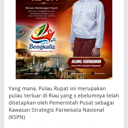
n
t
u
a
n
P
r
e
s
i
d
e
n
u
n
t
u
Yang mana, Pulau Rupat ini merupakan
k
pulau terluar di Riau yang s ebelumnya telah
B
a
ditetapkan oleh Pemerintah Pusat sebagai
n
Kawasan Strategis Pariwisata Nasional
g
(KSPN).
u
n
I