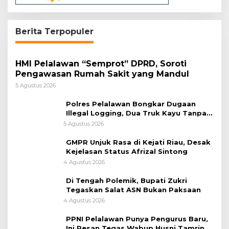
Berita Terpopuler
HMI Pelalawan “Semprot” DPRD, Soroti
Pengawasan Rumah Sakit yang Mandul
5 Agustus 2026
Polres Pelalawan Bongkar Dugaan
Illegal Logging, Dua Truk Kayu Tanpa
Dokumen Diamankan
5 Agustus 2026
GMPR Unjuk Rasa di Kejati Riau, Desak
Kejelasan Status Afrizal Sintong
4 Agustus 2026
Di Tengah Polemik, Bupati Zukri
Tegaskan Salat ASN Bukan Paksaan
4 Agustus 2026
PPNI Pelalawan Punya Pengurus Baru,
Ini Pesan Tegas Wabup Husni Tamrin