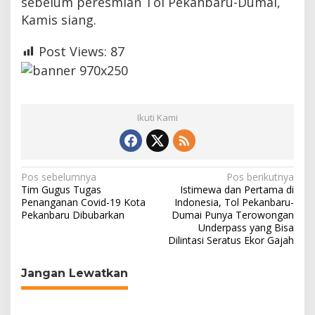
sebelum peresmian Tol Pekanbaru-Dumai,
i
Kamis siang.
a
u
Post Views:
87
Ikuti Kami
N
Pos sebelumnya
Pos berikutnya
Tim Gugus Tugas
Istimewa dan Pertama di
a
Penanganan Covid-19 Kota
Indonesia, Tol Pekanbaru-
Pekanbaru Dibubarkan
Dumai Punya Terowongan
v
Underpass yang Bisa
i
Dilintasi Seratus Ekor Gajah
g
Jangan Lewatkan
a
s