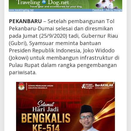
a
n
b
a
PEKANBARU
– Setelah pembangunan Tol
r
Pekanbaru-Dumai selesai dan diresmikan
u
-
pada Jumat (25/9/2020) tadi, Gubernur Riau
D
(Gubri), Syamsuar meminta bantuan
u
Presiden Republik Indonesia, Joko Widodo
m
a
(Jokowi) untuk membangun infrastruktur di
i
Pulau Rupat dalam rangka pengembangan
,
G
pariwisata.
u
b
r
i
M
i
n
t
a
B
a